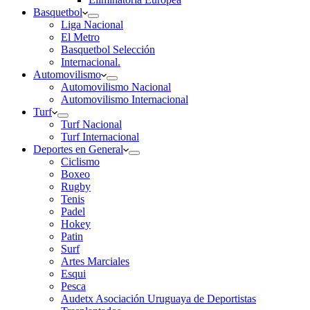
Basquetbol
Liga Nacional
El Metro
Basquetbol Selección
Internacional.
Automovilismo
Automovilismo Nacional
Automovilismo Internacional
Turf
Turf Nacional
Turf Internacional
Deportes en General
Ciclismo
Boxeo
Rugby
Tenis
Padel
Hokey
Patin
Surf
Artes Marciales
Esqui
Pesca
Audetx Asociación Uruguaya de Deportistas