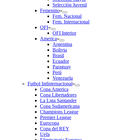
Selección Juvenil
Femenino
Fem. Nacional
Fem. Internacional
OFI
OFI Interior
America
Argentina
Bolivia
Brasil
Ecuador
Paraguay
Perú
Venezuela
Futbol Int
Internacional
Copa America
Copa Libertadores
La Liga Santander
Copa Sudamericana
Champions League
Premier League
Eurocopa
Copa del REY
Uefa
Eliminatoria Europea