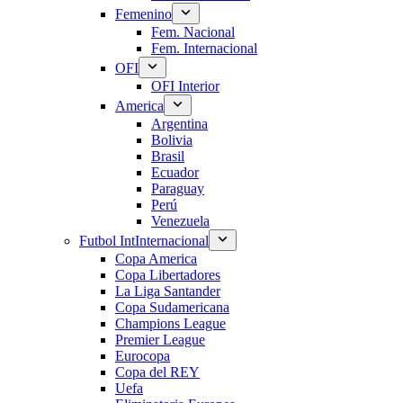
Femenino
Fem. Nacional
Fem. Internacional
OFI
OFI Interior
America
Argentina
Bolivia
Brasil
Ecuador
Paraguay
Perú
Venezuela
Futbol Int
Internacional
Copa America
Copa Libertadores
La Liga Santander
Copa Sudamericana
Champions League
Premier League
Eurocopa
Copa del REY
Uefa