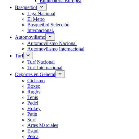
Eliminatoria Europea
Basquetbol
Liga Nacional
El Metro
Basquetbol Selección
Internacional.
Automovilismo
Automovilismo Nacional
Automovilismo Internacional
Turf
Turf Nacional
Turf Internacional
Deportes en General
Ciclismo
Boxeo
Rugby
Tenis
Padel
Hokey
Patin
Surf
Artes Marciales
Esqui
Pesca