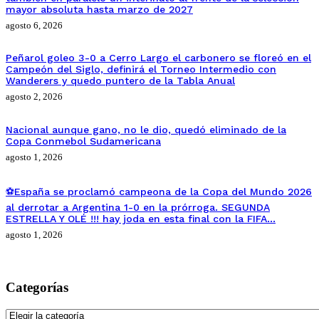
mayor absoluta hasta marzo de 2027
agosto 6, 2026
Peñarol goleo 3-0 a Cerro Largo el carbonero se floreó en el
Campeón del Siglo, definirá el Torneo Intermedio con
Wanderers y quedo puntero de la Tabla Anual
agosto 2, 2026
Nacional aunque gano, no le dio, quedó eliminado de la
Copa Conmebol Sudamericana
agosto 1, 2026
⚽España se proclamó campeona de la Copa del Mundo 2026
al derrotar a Argentina 1-0 en la prórroga. SEGUNDA
ESTRELLA Y OLÉ !!! hay joda en esta final con la FIFA…
agosto 1, 2026
Categorías
Categorías