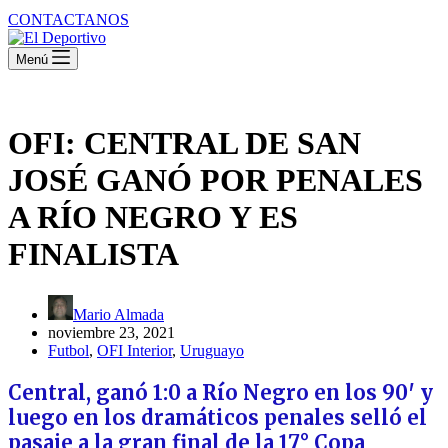
CONTACTANOS
Menú
OFI: CENTRAL DE SAN
JOSÉ GANÓ POR PENALES
A RÍO NEGRO Y ES
FINALISTA
Mario Almada
noviembre 23, 2021
Futbol
,
OFI Interior
,
Uruguayo
Central, ganó 1:0 a Río Negro en los 90′ y
luego en los dramáticos penales selló el
pasaje a la gran final de la 17° Copa