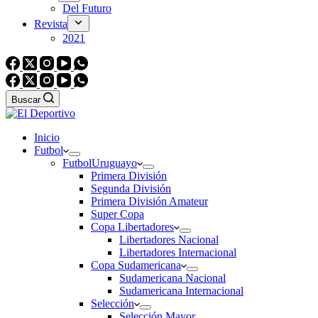
Del Futuro
Revista
2021
Buscar
Inicio
Futbol
Futbol
Uruguayo
Primera División
Segunda División
Primera División Amateur
Super Copa
Copa Libertadores
Libertadores Nacional
Libertadores Internacional
Copa Sudamericana
Sudamericana Nacional
Sudamericana Internacional
Selección
Selección Mayor