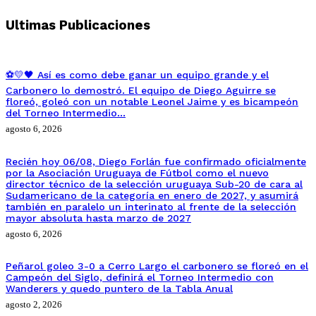
Ultimas Publicaciones
⚽💛🖤 Así es como debe ganar un equipo grande y el
Carbonero lo demostró. El equipo de Diego Aguirre se
floreó, goleó con un notable Leonel Jaime y es bicampeón
del Torneo Intermedio…
agosto 6, 2026
Recién hoy 06/08, Diego Forlán fue confirmado oficialmente
por la Asociación Uruguaya de Fútbol como el nuevo
director técnico de la selección uruguaya Sub-20 de cara al
Sudamericano de la categoría en enero de 2027, y asumirá
también en paralelo un interinato al frente de la selección
mayor absoluta hasta marzo de 2027
agosto 6, 2026
Peñarol goleo 3-0 a Cerro Largo el carbonero se floreó en el
Campeón del Siglo, definirá el Torneo Intermedio con
Wanderers y quedo puntero de la Tabla Anual
agosto 2, 2026