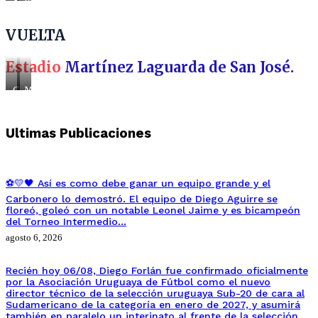
de
de
Colonia
Colonia
VUELTA
Estadio
Martínez Laguarda de San José.
Central
Martínez
(San
Laguarda
José)
de
San
Ultimas Publicaciones
José.
⚽💛🖤 Así es como debe ganar un equipo grande y el
Carbonero lo demostró. El equipo de Diego Aguirre se
floreó, goleó con un notable Leonel Jaime y es bicampeón
del Torneo Intermedio…
agosto 6, 2026
Recién hoy 06/08, Diego Forlán fue confirmado oficialmente
por la Asociación Uruguaya de Fútbol como el nuevo
director técnico de la selección uruguaya Sub-20 de cara al
Sudamericano de la categoría en enero de 2027, y asumirá
también en paralelo un interinato al frente de la selección