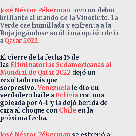
José Néstor Pékerman
tuvo un debut
brillante al mando de la Vinotinto. La
Verde cae humillada y enfrenta a la
Roja jugándose su última opción de ir
a
Qatar 2022
.
El cierre de la fecha 15 de
las
Eliminatorias Sudamericanas al
Mundial de Qatar 2022
dejó un
resultado más que
sorpresivo.
Venezuela
le dio un
verdadero baile a
Bolivia
con una
goleada por 4-1 y la dejó herida de
cara al choque con
Chile
en la
próxima fecha.
José Néstor Pékerman
se estrenó al