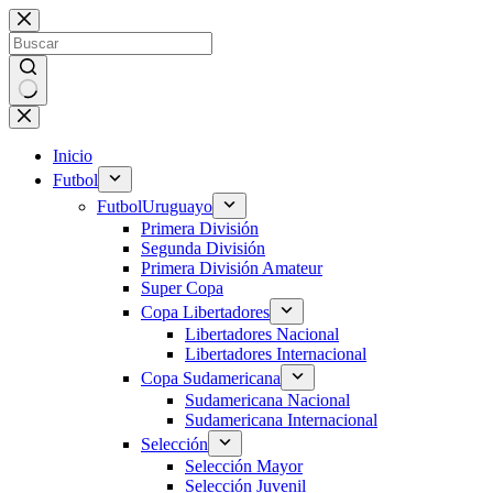
Saltar
al
contenido
Sin
resultados
Inicio
Futbol
Futbol
Uruguayo
Primera División
Segunda División
Primera División Amateur
Super Copa
Copa Libertadores
Libertadores Nacional
Libertadores Internacional
Copa Sudamericana
Sudamericana Nacional
Sudamericana Internacional
Selección
Selección Mayor
Selección Juvenil