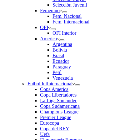
Selección Juvenil
Femenino
Fem. Nacional
Fem. Internacional
OFI
OFI Interior
America
Argentina
Bolivia
Brasil
Ecuador
Paraguay
Perú
Venezuela
Futbol Int
Internacional
Copa America
Copa Libertadores
La Liga Santander
Copa Sudamericana
Champions League
Premier League
Eurocopa
Copa del REY
Uefa
Eliminatoria Europea