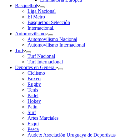
Basquetbol
Liga Nacional
El Metro
Basquetbol Selección
Internacional.
Automovilismo
Automovilismo Nacional
Automovilismo Internacional
Turf
Turf Nacional
Turf Internacional
Deportes en General
Ciclismo
Boxeo
Rugby
Tenis
Padel
Hokey
Patin
Surf
Artes Marciales
Esqui
Pesca
Audetx Asociación Uruguaya de Deportistas