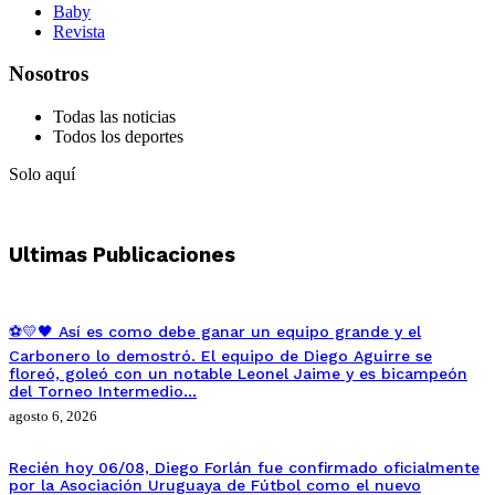
Baby
Revista
Nosotros
Todas las noticias
Todos los deportes
Solo aquí
Ultimas Publicaciones
⚽💛🖤 Así es como debe ganar un equipo grande y el
Carbonero lo demostró. El equipo de Diego Aguirre se
floreó, goleó con un notable Leonel Jaime y es bicampeón
del Torneo Intermedio…
agosto 6, 2026
Recién hoy 06/08, Diego Forlán fue confirmado oficialmente
por la Asociación Uruguaya de Fútbol como el nuevo