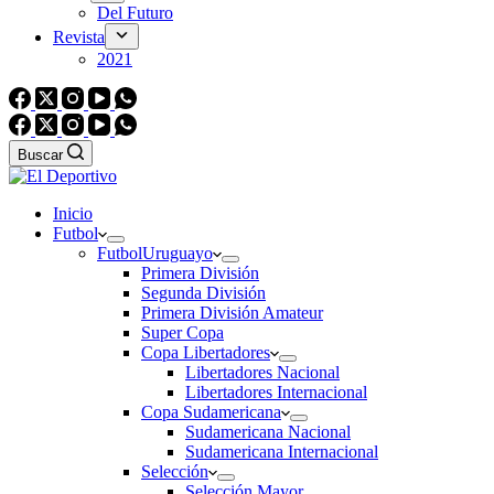
Del Futuro
Revista
2021
Buscar
Inicio
Futbol
Futbol
Uruguayo
Primera División
Segunda División
Primera División Amateur
Super Copa
Copa Libertadores
Libertadores Nacional
Libertadores Internacional
Copa Sudamericana
Sudamericana Nacional
Sudamericana Internacional
Selección
Selección Mayor