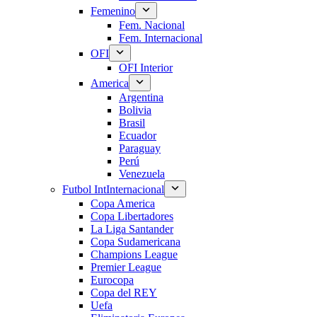
Femenino
Fem. Nacional
Fem. Internacional
OFI
OFI Interior
America
Argentina
Bolivia
Brasil
Ecuador
Paraguay
Perú
Venezuela
Futbol Int
Internacional
Copa America
Copa Libertadores
La Liga Santander
Copa Sudamericana
Champions League
Premier League
Eurocopa
Copa del REY
Uefa