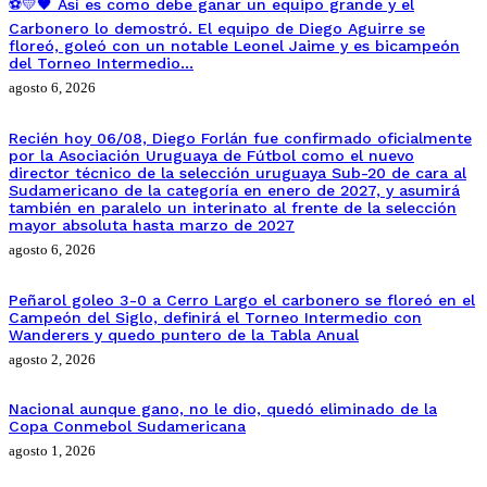
⚽💛🖤 Así es como debe ganar un equipo grande y el
Carbonero lo demostró. El equipo de Diego Aguirre se
floreó, goleó con un notable Leonel Jaime y es bicampeón
del Torneo Intermedio…
agosto 6, 2026
Recién hoy 06/08, Diego Forlán fue confirmado oficialmente
por la Asociación Uruguaya de Fútbol como el nuevo
director técnico de la selección uruguaya Sub-20 de cara al
Sudamericano de la categoría en enero de 2027, y asumirá
también en paralelo un interinato al frente de la selección
mayor absoluta hasta marzo de 2027
agosto 6, 2026
Peñarol goleo 3-0 a Cerro Largo el carbonero se floreó en el
Campeón del Siglo, definirá el Torneo Intermedio con
Wanderers y quedo puntero de la Tabla Anual
agosto 2, 2026
Nacional aunque gano, no le dio, quedó eliminado de la
Copa Conmebol Sudamericana
agosto 1, 2026