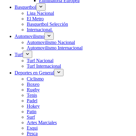
Eliminatoria Europea
Basquetbol
Liga Nacional
El Metro
Basquetbol Selección
Internacional.
Automovilismo
Automovilismo Nacional
Automovilismo Internacional
Turf
Turf Nacional
Turf Internacional
Deportes en General
Ciclismo
Boxeo
Rugby
Tenis
Padel
Hokey
Patin
Surf
Artes Marciales
Esqui
Pesca