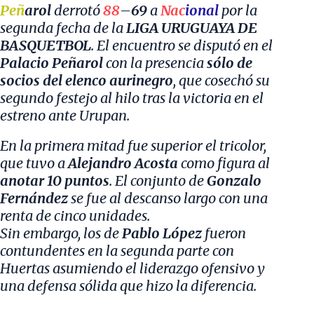
Peñ
arol
derrotó
88
–
69
a
Nac
ional
por la
segunda fecha de la
LIGA URUGUAYA DE
BASQUETBOL
. El encuentro se disputó en el
Palacio Peñarol
con la presencia
sólo de
socios del elenco aurinegro
, que cosechó su
segundo festejo al hilo tras la victoria en el
estreno ante Urupan.
En la primera mitad fue superior el tricolor,
que tuvo a
Alejandro Acosta
como figura al
anotar 10 puntos
. El conjunto de
Gonzalo
Fernández
se fue al descanso largo con una
renta de cinco unidades.
Sin embargo, los de
Pablo López
fueron
contundentes en la segunda parte con
Huertas asumiendo el liderazgo ofensivo y
una defensa sólida que hizo la diferencia.