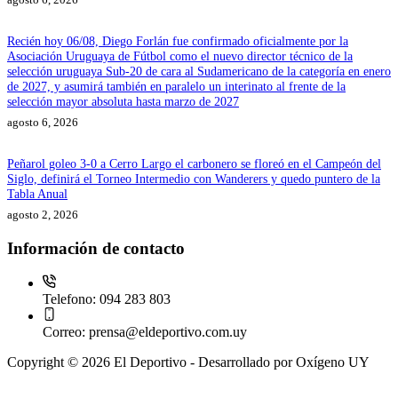
Recién hoy 06/08, Diego Forlán fue confirmado oficialmente por la
Asociación Uruguaya de Fútbol como el nuevo director técnico de la
selección uruguaya Sub-20 de cara al Sudamericano de la categoría en enero
de 2027, y asumirá también en paralelo un interinato al frente de la
selección mayor absoluta hasta marzo de 2027
agosto 6, 2026
Peñarol goleo 3-0 a Cerro Largo el carbonero se floreó en el Campeón del
Siglo, definirá el Torneo Intermedio con Wanderers y quedo puntero de la
Tabla Anual
agosto 2, 2026
Información de contacto
Telefono:
094 283 803
Correo:
prensa@eldeportivo.com.uy
Copyright © 2026 El Deportivo - Desarrollado por Oxígeno UY