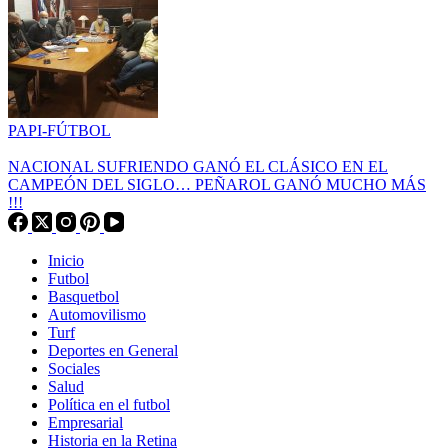
PAPI-FÚTBOL
NACIONAL SUFRIENDO GANÓ EL CLÁSICO EN EL
CAMPEÓN DEL SIGLO… PEÑAROL GANÓ MUCHO MÁS
!!!
Inicio
Futbol
Basquetbol
Automovilismo
Turf
Deportes en General
Sociales
Salud
Política en el futbol
Empresarial
Historia en la Retina