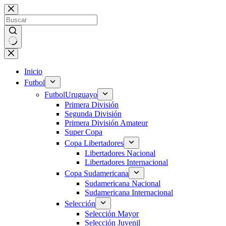
Saltar
al
contenido
Sin
resultados
Inicio
Futbol
Futbol
Uruguayo
Primera División
Segunda División
Primera División Amateur
Super Copa
Copa Libertadores
Libertadores Nacional
Libertadores Internacional
Copa Sudamericana
Sudamericana Nacional
Sudamericana Internacional
Selección
Selección Mayor
Selección Juvenil