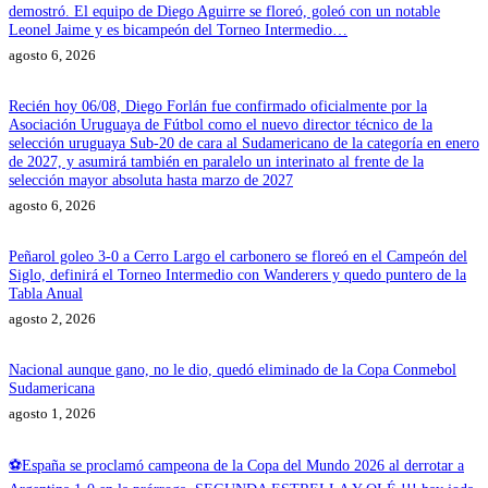
demostró. El equipo de Diego Aguirre se floreó, goleó con un notable
Leonel Jaime y es bicampeón del Torneo Intermedio…
agosto 6, 2026
Recién hoy 06/08, Diego Forlán fue confirmado oficialmente por la
Asociación Uruguaya de Fútbol como el nuevo director técnico de la
selección uruguaya Sub-20 de cara al Sudamericano de la categoría en enero
de 2027, y asumirá también en paralelo un interinato al frente de la
selección mayor absoluta hasta marzo de 2027
agosto 6, 2026
Peñarol goleo 3-0 a Cerro Largo el carbonero se floreó en el Campeón del
Siglo, definirá el Torneo Intermedio con Wanderers y quedo puntero de la
Tabla Anual
agosto 2, 2026
Nacional aunque gano, no le dio, quedó eliminado de la Copa Conmebol
Sudamericana
agosto 1, 2026
⚽España se proclamó campeona de la Copa del Mundo 2026 al derrotar a