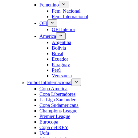
Femenino
Fem. Nacional
Fem. Internacional
OFI
OFI Interior
America
Argentina
Bolivia
Brasil
Ecuador
Paraguay
Perú
Venezuela
Futbol Int
Internacional
Copa America
Copa Libertadores
La Liga Santander
Copa Sudamericana
Champions League
Premier League
Eurocopa
Copa del REY
Uefa