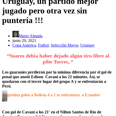
Uruguay, un partido mejor
jugado pero otra vez sin
puntería !!!
Mario Almada
junio 29, 2021
Copa America
,
Futbol
,
Selección Mayor
,
Uruguay
“Suarez debía haber dejado algún tiro libre al
pibe Torres, “
Los guaraníes perdieron por la mínima diferencia por el gol de
penal que anotó Edison Cavani a los 21 minutos. Así, se
quedaron con el tercer lugar del grupo A y se enfrentarán a
Perú
.
Argentina goleo a Bolivia 4 a 1 se enfrentara a Ecuador
Edinson
Cavani
en
Con gol de Cavani a los 21′ en el Nilton Santos de Río de
el