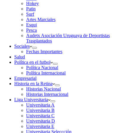
Hokey
Patin
Surf
Artes Marciales
Esqui
Pesca
Audetx Asociación Uruguaya de Deportistas
Trasplantados
Sociales
Fechas Importantes
Salud
Política en el futbol
Política Nacional
Política Internacional
Empresarial
Historia en la Retina
Historias Nacional
Historias Internacional
Liga Universitaria
Universitaria A
Universitaria B
Universitaria C
Universitaria D
Universitaria E
Universitaria Seleccción