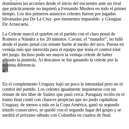
dominaron las acciones desde el inicio del encuentro ante un rival
que prácticamente no inquietó a Fernando Muslera en todo el primer
tiempo. Los dos primeros anuncios celestes fueron por jugadas
hilvanadas por De La Cruz -por momentos imparable- y Giorgian
De Arrascaeta.
La Celeste marcó el quiebre en el partido con el claro penal de
Romero a Nández a los 20 minutos. Cavani, el “matador”, no falló
desde el punto penal con remate fuerte al medio del arco. Puesta en
ventaja más que merecida para el equipo que tenía el control total
del juego. Incluso pudo ser mayor la ventaja celeste de haber
afinado la puntería. Al descanso se fue ganando la celeste por la
mínima diferencia.
Suarez
en
el
En el complemento Uruguay bajó un poco la intensidad pero no el
banco
control del partido. Los celestes igualmente inquietaron con un
alentando
a
remate de tiro libre de Suárez que pasó cerca. Paraguay recién en el
sus
tramo final contó con chances propicias que no pudo capitalizar.
compañeros
Uruguay, de menos a más en la Copa América, ganó su segundo
,
triunfo consecutivo, se quedó con el segundo lugar del grupo y se
gritaba
medirá el próximo sábado con Colombia en cuartos de final.
penal