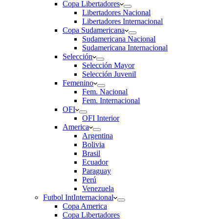
Copa Libertadores
Libertadores Nacional
Libertadores Internacional
Copa Sudamericana
Sudamericana Nacional
Sudamericana Internacional
Selección
Selección Mayor
Selección Juvenil
Femenino
Fem. Nacional
Fem. Internacional
OFI
OFI Interior
America
Argentina
Bolivia
Brasil
Ecuador
Paraguay
Perú
Venezuela
Futbol Int
Internacional
Copa America
Copa Libertadores