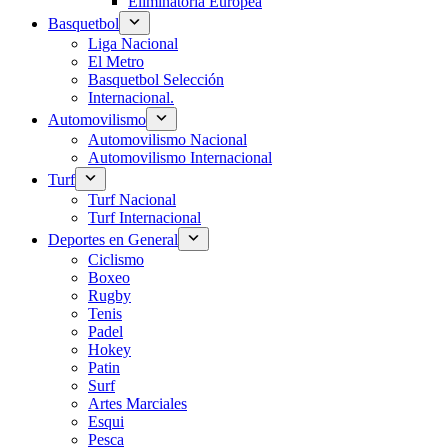
Eliminatoria Europea
Basquetbol
Liga Nacional
El Metro
Basquetbol Selección
Internacional.
Automovilismo
Automovilismo Nacional
Automovilismo Internacional
Turf
Turf Nacional
Turf Internacional
Deportes en General
Ciclismo
Boxeo
Rugby
Tenis
Padel
Hokey
Patin
Surf
Artes Marciales
Esqui
Pesca