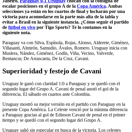
Janeiro,
Paraguay 0-1 Uruguay
chocan con la consigna de
festejo
de
escalar posiciones en el grupo A de la
Copa América
. Ambas
gol
selecciones ya están en los cuartos de final y lucharán por una
para
victoria para acomodarse en la parte más alta de la tabla y
Uruguay
evitar a Brasil en la siguiente instancia. ¿Cómo seguir el partido
junto
de
fútbol en vivo
por Tigo Sports? Te lo contamos en la
a
Nahitan
siguiente nota.
Nández,
Nicolás
Paraguay va con Silva, Espínola, Rojas, Alonso, Alderete, Giménez,
De
Villasanti, Almirón, Samudio, Ávalos, Romero. Uruguay inicia con
la
Muslera, Nández, Giménez, Godín, Viña, Vecino, Valverde,
Cruz,
Bentancur, De Arrascaeta, De la Cruz, Cavani.
Matías
Vecino
y
Superioridad y festejo de Cavani
Matías
Viña
Uruguay le ganó con claridad 1:0 a Paraguay y se quedó con el
segundo lugar del Grupo A. Cavani de penal anotó el gol de la
diferencia. El sábado en cuartos ante Colombia.
Uruguay mostró su mejor versión en el partido con Paraguay en la
presente Copa América. La Celeste venció por la mínima diferencia
a Paraguay gracias al gol de Edinson Cavani de penal en el primer
tiempo y se quedó con el segundo lugar del Grupo A.
Uruguay salió sin especular en busca de la victoria. Los celestes