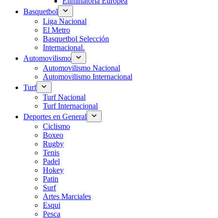
Eliminatoria Europea
Basquetbol
Liga Nacional
El Metro
Basquetbol Selección
Internacional.
Automovilismo
Automovilismo Nacional
Automovilismo Internacional
Turf
Turf Nacional
Turf Internacional
Deportes en General
Ciclismo
Boxeo
Rugby
Tenis
Padel
Hokey
Patin
Surf
Artes Marciales
Esqui
Pesca