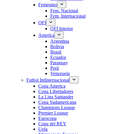
Femenino
Fem. Nacional
Fem. Internacional
OFI
OFI Interior
America
Argentina
Bolivia
Brasil
Ecuador
Paraguay
Perú
Venezuela
Futbol Int
Internacional
Copa America
Copa Libertadores
La Liga Santander
Copa Sudamericana
Champions League
Premier League
Eurocopa
Copa del REY
Uefa