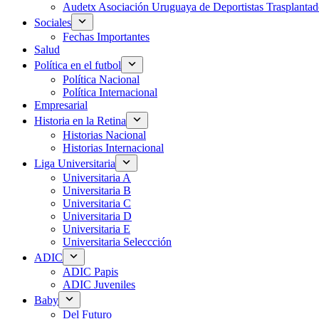
Audetx Asociación Uruguaya de Deportistas Trasplantad
Sociales
Fechas Importantes
Salud
Política en el futbol
Política Nacional
Política Internacional
Empresarial
Historia en la Retina
Historias Nacional
Historias Internacional
Liga Universitaria
Universitaria A
Universitaria B
Universitaria C
Universitaria D
Universitaria E
Universitaria Seleccción
ADIC
ADIC Papis
ADIC Juveniles
Baby
Del Futuro