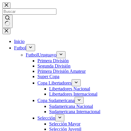
Saltar
al
contenido
Sin
resultados
Inicio
Futbol
Futbol
Uruguayo
Primera División
Segunda División
Primera División Amateur
Super Copa
Copa Libertadores
Libertadores Nacional
Libertadores Internacional
Copa Sudamericana
Sudamericana Nacional
Sudamericana Internacional
Selección
Selección Mayor
Selección Juvenil