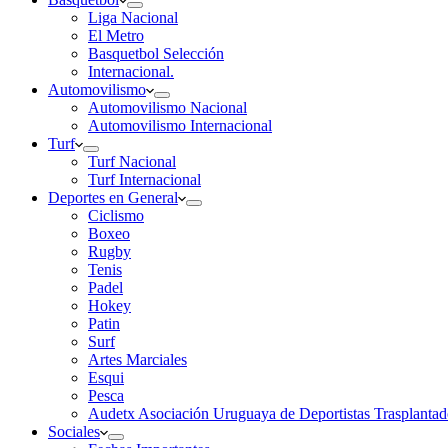
Liga Nacional
El Metro
Basquetbol Selección
Internacional.
Automovilismo
Automovilismo Nacional
Automovilismo Internacional
Turf
Turf Nacional
Turf Internacional
Deportes en General
Ciclismo
Boxeo
Rugby
Tenis
Padel
Hokey
Patin
Surf
Artes Marciales
Esqui
Pesca
Audetx Asociación Uruguaya de Deportistas Trasplantad
Sociales