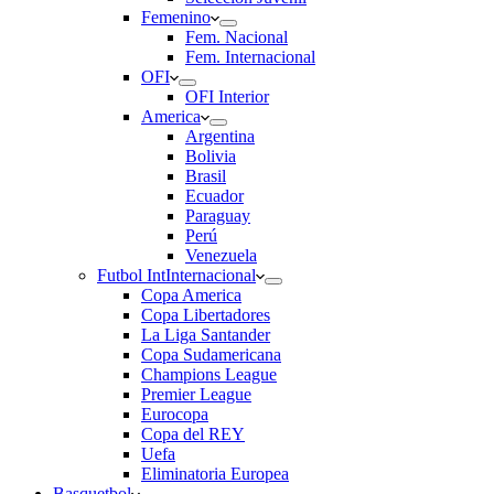
Femenino
Fem. Nacional
Fem. Internacional
OFI
OFI Interior
America
Argentina
Bolivia
Brasil
Ecuador
Paraguay
Perú
Venezuela
Futbol Int
Internacional
Copa America
Copa Libertadores
La Liga Santander
Copa Sudamericana
Champions League
Premier League
Eurocopa
Copa del REY
Uefa
Eliminatoria Europea
Basquetbol