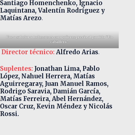
Santiago Homenchenko, Ignacio
Laquintana, Valentín Rodríguez y
Matías Arezo
.
Fue a saludar a todos sus ex compañeros previo al partido
“Un
caballero”
Director técnico:
Alfredo Arias
.
Suplentes:
Jonathan Lima, Pablo
López, Nahuel Herrera, Matías
Aguirregaray, Juan Manuel Ramos,
Rodrigo Saravia, Damián García,
Matías Ferreira, Abel Hernández,
Oscar Cruz, Kevin Méndez y Nicolás
Rossi.