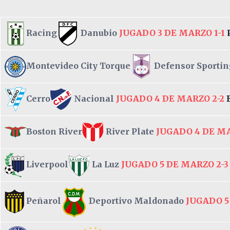
Racing
Danubio
JUGADO 3 DE MARZO 1-1
Montevideo City Torque
Defensor Sportin
Cerro
Nacional
JUGADO 4 DE MARZO 2-2
Boston River
River Plate
JUGADO 4 DE M
Liverpool
La Luz
JUGADO 5 DE MARZO 2-
Peñarol
Deportivo Maldonado
JUGADO 5