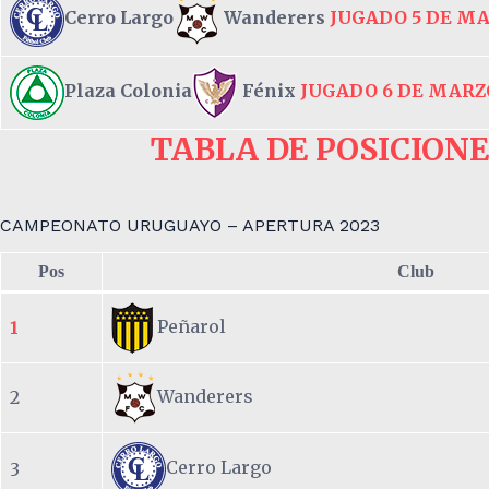
Cerro Largo
Wanderers
JUGADO 5 DE MA
Plaza Colonia
Fénix
JUGADO 6 DE MARZO
TABLA DE POSICION
CAMPEONATO URUGUAYO – APERTURA 2023
Pos
Club
Peñarol
1
Wanderers
2
Cerro Largo
3