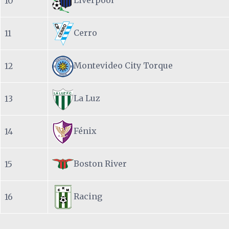
10
Cerro
11
Montevideo City Torque
12
La Luz
13
Fénix
14
Boston River
15
Racing
16