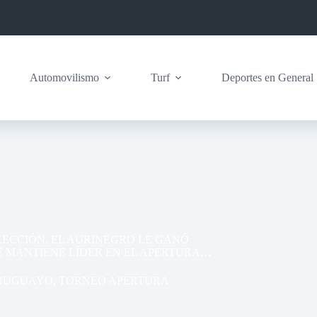
Automovilismo
Turf
Deportes en General
LECCIÓN. EL AURINEGRO LE GANÓ
E MANTIENE LÍDER EN EL APERTURA…
RUGUAYO
,
TORNEO APERTURA