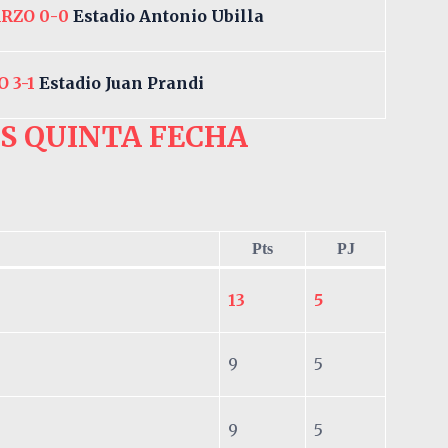
RZO 0-0
Estadio Antonio Ubilla
 3-1
Estadio Juan Prandi
ES QUINTA FECHA
Pts
PJ
13
5
9
5
9
5