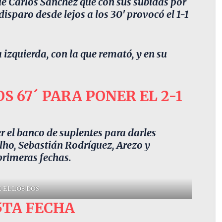
 fue Carlos Sánchez que con sus subidas por
isparo desde lejos a los 30′ provocó el 1-1
izquierda, con la que remató, y en su
S 67´ PARA PONER EL 2-1
 el banco de suplentes para darles
elho, Sebastián Rodríguez, Arezo y
primeras fechas.
E ELLOS DOS
5TA FECHA