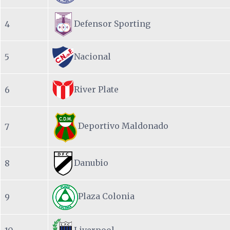
Defensor Sporting
4
Nacional
5
River Plate
6
Deportivo Maldonado
7
Danubio
8
Plaza Colonia
9
Liverpool