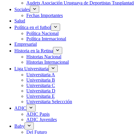
Audetx Asociación Uruguaya de Deportistas Trasplantad
Sociales
Fechas Importantes
Salud
Política en el futbol
Política Nacional
Política Internacional
Empresarial
Historia en la Retina
Historias Nacional
Historias Internacional
Liga Universitaria
Universitaria A
Universitaria B
Universitaria C
Universitaria D
Universitaria E
Universitaria Seleccción
ADIC
ADIC Papis
ADIC Juveniles
Baby
Del Futuro