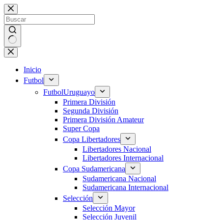
Saltar
al
contenido
Sin
resultados
Inicio
Futbol
Futbol
Uruguayo
Primera División
Segunda División
Primera División Amateur
Super Copa
Copa Libertadores
Libertadores Nacional
Libertadores Internacional
Copa Sudamericana
Sudamericana Nacional
Sudamericana Internacional
Selección
Selección Mayor
Selección Juvenil