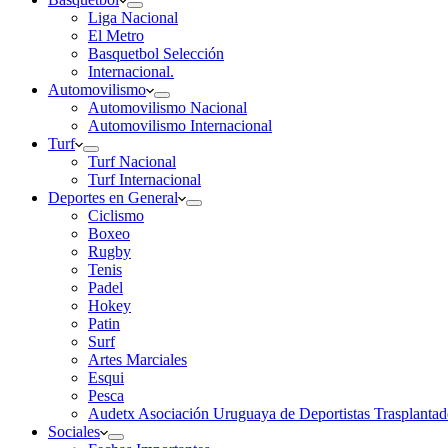
Liga Nacional
El Metro
Basquetbol Selección
Internacional.
Automovilismo
Automovilismo Nacional
Automovilismo Internacional
Turf
Turf Nacional
Turf Internacional
Deportes en General
Ciclismo
Boxeo
Rugby
Tenis
Padel
Hokey
Patin
Surf
Artes Marciales
Esqui
Pesca
Audetx Asociación Uruguaya de Deportistas Trasplantad
Sociales