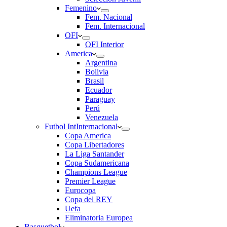
Femenino
Fem. Nacional
Fem. Internacional
OFI
OFI Interior
America
Argentina
Bolivia
Brasil
Ecuador
Paraguay
Perú
Venezuela
Futbol Int
Internacional
Copa America
Copa Libertadores
La Liga Santander
Copa Sudamericana
Champions League
Premier League
Eurocopa
Copa del REY
Uefa
Eliminatoria Europea
Basquetbol