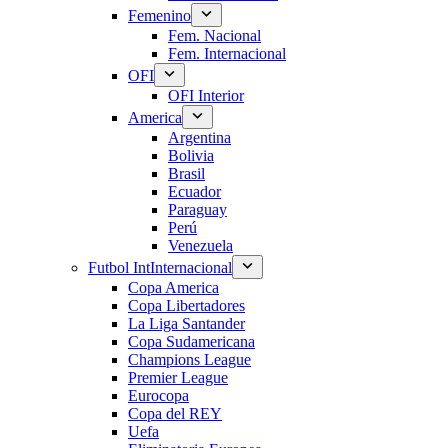
Femenino
Fem. Nacional
Fem. Internacional
OFI
OFI Interior
America
Argentina
Bolivia
Brasil
Ecuador
Paraguay
Perú
Venezuela
Futbol Int
Internacional
Copa America
Copa Libertadores
La Liga Santander
Copa Sudamericana
Champions League
Premier League
Eurocopa
Copa del REY
Uefa