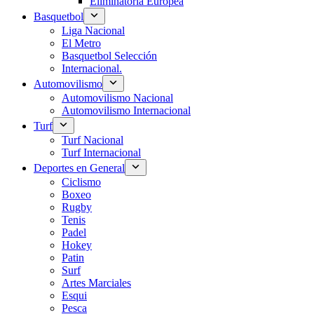
Eliminatoria Europea
Basquetbol
Liga Nacional
El Metro
Basquetbol Selección
Internacional.
Automovilismo
Automovilismo Nacional
Automovilismo Internacional
Turf
Turf Nacional
Turf Internacional
Deportes en General
Ciclismo
Boxeo
Rugby
Tenis
Padel
Hokey
Patin
Surf
Artes Marciales
Esqui
Pesca