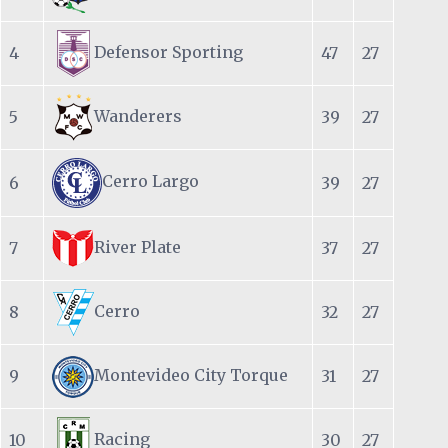
Defensor Sporting
4
47
27
Wanderers
5
39
27
Cerro Largo
6
39
27
River Plate
7
37
27
Cerro
8
32
27
Montevideo City Torque
9
31
27
Racing
10
30
27