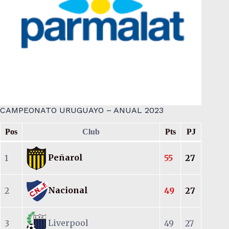
CAMPEONATO URUGUAYO – ANUAL 2023
Pos
Club
Pts
PJ
Peñarol
1
55
27
Nacional
2
49
27
Liverpool
3
49
27