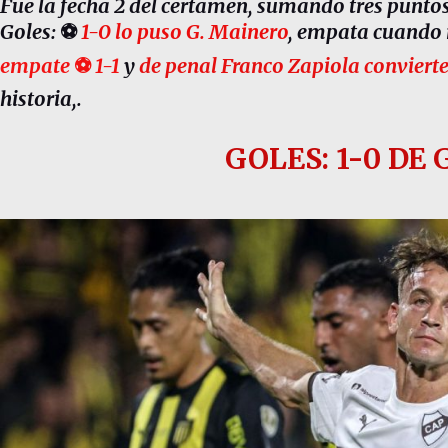
Fue la fecha 2 del certamen, sumando tres punt
Goles:
⚽
1-0 lo puso G. Mainero
, empata cuando 
empate
⚽
1-1
y
de penal Franco Zapiola convierte
historia,.
GOLES: 1-0 DE