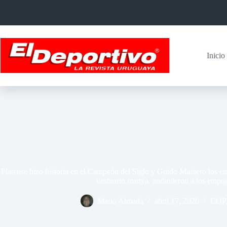
Saltar
al
contenido
Inicio
Platense hizo historia en el Campeón del Siglo y Guido Mainero los enl
vestuario manya, anduvieron a los empuj
Mario Almada
abril 17, 2026
COP