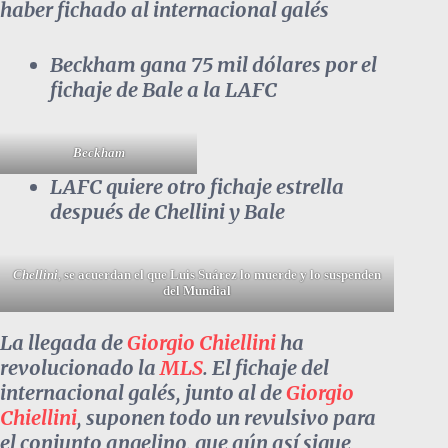
haber fichado al internacional galés
Beckham gana 75 mil dólares por el
fichaje de Bale a la LAFC
Beckham
LAFC quiere otro fichaje estrella
después de Chellini y Bale
Chellini
,
se acuerdan el que Luis Suárez lo muerde y lo suspenden
del Mundial
La llegada de
Giorgio Chiellini
ha
revolucionado la
MLS
. El fichaje del
internacional galés, junto al de
Giorgio
Chiellini
, suponen todo un revulsivo para
el conjunto angelino, que aún así sigue