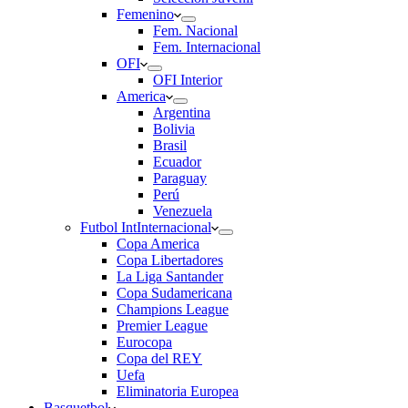
Femenino
Fem. Nacional
Fem. Internacional
OFI
OFI Interior
America
Argentina
Bolivia
Brasil
Ecuador
Paraguay
Perú
Venezuela
Futbol Int
Internacional
Copa America
Copa Libertadores
La Liga Santander
Copa Sudamericana
Champions League
Premier League
Eurocopa
Copa del REY
Uefa
Eliminatoria Europea
Basquetbol