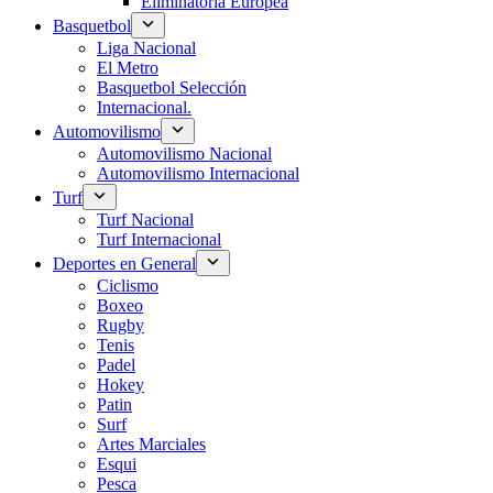
Eliminatoria Europea
Basquetbol
Liga Nacional
El Metro
Basquetbol Selección
Internacional.
Automovilismo
Automovilismo Nacional
Automovilismo Internacional
Turf
Turf Nacional
Turf Internacional
Deportes en General
Ciclismo
Boxeo
Rugby
Tenis
Padel
Hokey
Patin
Surf
Artes Marciales
Esqui
Pesca