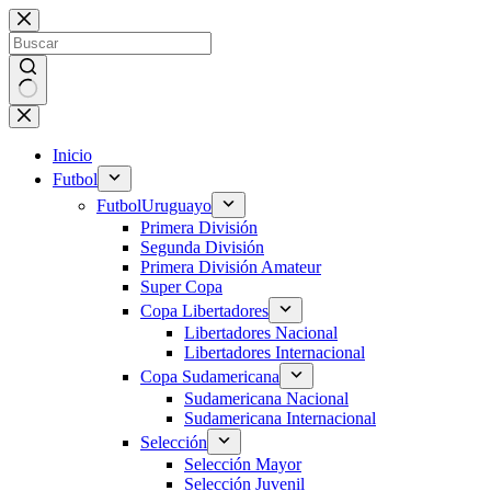
Saltar
al
contenido
Sin
resultados
Inicio
Futbol
Futbol
Uruguayo
Primera División
Segunda División
Primera División Amateur
Super Copa
Copa Libertadores
Libertadores Nacional
Libertadores Internacional
Copa Sudamericana
Sudamericana Nacional
Sudamericana Internacional
Selección
Selección Mayor
Selección Juvenil