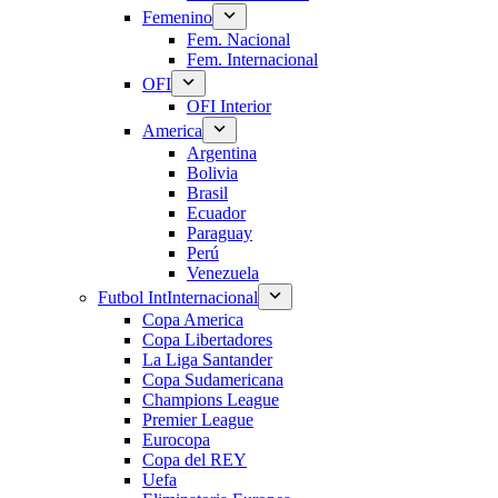
Femenino
Fem. Nacional
Fem. Internacional
OFI
OFI Interior
America
Argentina
Bolivia
Brasil
Ecuador
Paraguay
Perú
Venezuela
Futbol Int
Internacional
Copa America
Copa Libertadores
La Liga Santander
Copa Sudamericana
Champions League
Premier League
Eurocopa
Copa del REY
Uefa