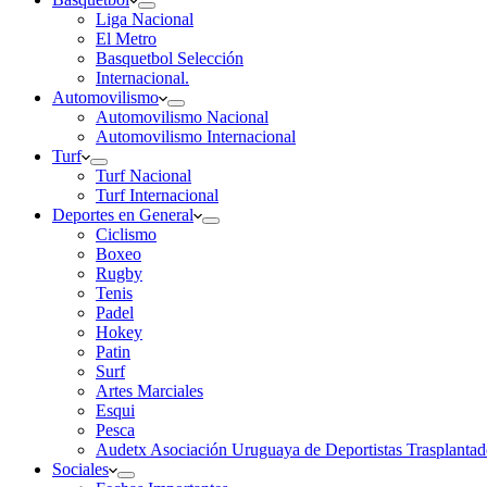
Liga Nacional
El Metro
Basquetbol Selección
Internacional.
Automovilismo
Automovilismo Nacional
Automovilismo Internacional
Turf
Turf Nacional
Turf Internacional
Deportes en General
Ciclismo
Boxeo
Rugby
Tenis
Padel
Hokey
Patin
Surf
Artes Marciales
Esqui
Pesca
Audetx Asociación Uruguaya de Deportistas Trasplantad
Sociales