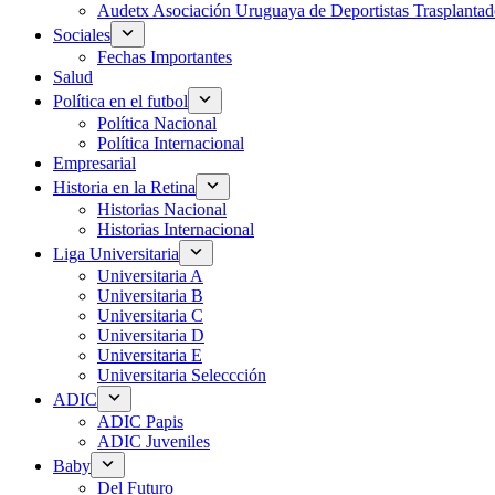
Audetx Asociación Uruguaya de Deportistas Trasplantad
Sociales
Fechas Importantes
Salud
Política en el futbol
Política Nacional
Política Internacional
Empresarial
Historia en la Retina
Historias Nacional
Historias Internacional
Liga Universitaria
Universitaria A
Universitaria B
Universitaria C
Universitaria D
Universitaria E
Universitaria Seleccción
ADIC
ADIC Papis
ADIC Juveniles
Baby
Del Futuro