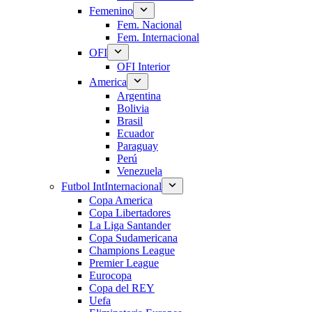
Femenino
Fem. Nacional
Fem. Internacional
OFI
OFI Interior
America
Argentina
Bolivia
Brasil
Ecuador
Paraguay
Perú
Venezuela
Futbol Int
Internacional
Copa America
Copa Libertadores
La Liga Santander
Copa Sudamericana
Champions League
Premier League
Eurocopa
Copa del REY
Uefa