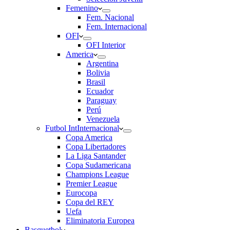
Femenino
Fem. Nacional
Fem. Internacional
OFI
OFI Interior
America
Argentina
Bolivia
Brasil
Ecuador
Paraguay
Perú
Venezuela
Futbol Int
Internacional
Copa America
Copa Libertadores
La Liga Santander
Copa Sudamericana
Champions League
Premier League
Eurocopa
Copa del REY
Uefa
Eliminatoria Europea
Basquetbol