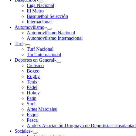
Liga Nacional
El Metro
Basquetbol Selección
Internacional.
Automovilismo
Automovilismo Nacional
Automovilismo Internacional
Turf
Turf Nacional
Turf Internacional
Deportes en General
Ciclismo
Boxeo
Rugby
Tenis
Padel
Hokey
Patin
Surf
Artes Marciales
Esqui
Pesca
Audetx Asociación Uruguaya de Deportistas Trasplantad
Sociales