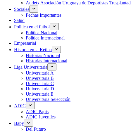
Audetx Asociación Uruguaya de Deportistas Trasplantad
Sociales
Fechas Importantes
Salud
Política en el futbol
Política Nacional
Política Internacional
Empresarial
Historia en la Retina
Historias Nacional
Historias Internacional
Liga Universitaria
Universitaria A
Universitaria B
Universitaria C
Universitaria D
Universitaria E
Universitaria Seleccción
ADIC
ADIC Papis
ADIC Juveniles
Baby
Del Futuro