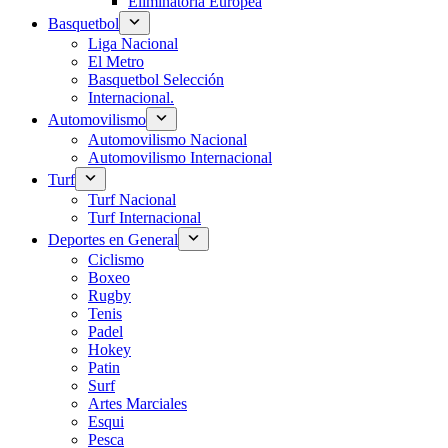
Eliminatoria Europea
Basquetbol
Liga Nacional
El Metro
Basquetbol Selección
Internacional.
Automovilismo
Automovilismo Nacional
Automovilismo Internacional
Turf
Turf Nacional
Turf Internacional
Deportes en General
Ciclismo
Boxeo
Rugby
Tenis
Padel
Hokey
Patin
Surf
Artes Marciales
Esqui
Pesca