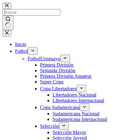
Saltar
al
contenido
Sin
resultados
Inicio
Futbol
Futbol
Uruguayo
Primera División
Segunda División
Primera División Amateur
Super Copa
Copa Libertadores
Libertadores Nacional
Libertadores Internacional
Copa Sudamericana
Sudamericana Nacional
Sudamericana Internacional
Selección
Selección Mayor
Selección Juvenil