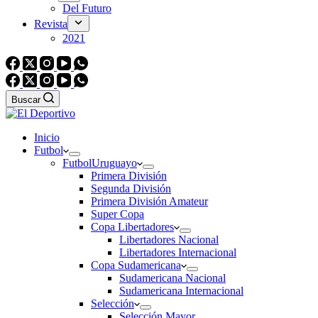
Del Futuro
Revista
2021
Buscar
Inicio
Futbol
Futbol
Uruguayo
Primera División
Segunda División
Primera División Amateur
Super Copa
Copa Libertadores
Libertadores Nacional
Libertadores Internacional
Copa Sudamericana
Sudamericana Nacional
Sudamericana Internacional
Selección
Selección Mayor