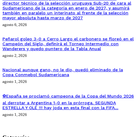
director técnico de la selección uruguaya Sub-20 de cara al
Sudamericano de la categoría en enero de 2027, y asumirá
también en paralelo un interinato al frente de la selección
mayor absoluta hasta marzo de 2027
agosto 6, 2026
Peñarol goleo 3-0 a Cerro Largo el carbonero se floreó en el
Campeón del Siglo, definirá el Torneo Intermedio con
Wanderers y quedo puntero de la Tabla Anual
agosto 2, 2026
Nacional aunque gano, no le dio, quedó eliminado de la
Copa Conmebol Sudamericana
agosto 1, 2026
⚽España se proclamó campeona de la Copa del Mundo 2026
al derrotar a Argentina 1-0 en la prórroga. SEGUNDA
ESTRELLA Y OLÉ !!! hay joda en esta final con la FIFA…
agosto 1, 2026