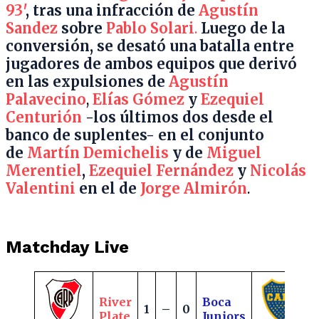
93′
, tras una infracción de
Agustín
Sandez
sobre
Pablo Solari
.
Luego de la
conversión, se desató una batalla entre
jugadores de ambos equipos que derivó
en las expulsiones de
Agustín
Palavecino
,
Elías Gómez
y
Ezequiel
Centurión
-los últimos dos desde el
banco de suplentes- en el conjunto
de
Martín Demichelis
y de
Miguel
Merentiel
,
Ezequiel Fernández
y
Nicolás
Valentini
en el de
Jorge Almirón
.
Matchday Live
River
Boca
1
–
0
Plate
Juniors