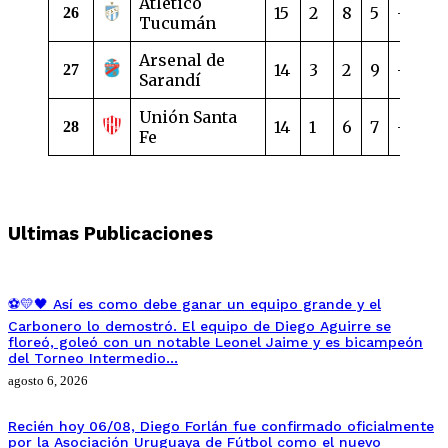
Atlético
15
2
8
5
-6
1
26
Tucumán
Arsenal de
14
3
2
9
-9
1
27
Sarandí
Unión Santa
14
1
6
7
-12
9
28
Fe
Ultimas Publicaciones
⚽💛🖤 Así es como debe ganar un equipo grande y el
Carbonero lo demostró. El equipo de Diego Aguirre se
floreó, goleó con un notable Leonel Jaime y es bicampeón
del Torneo Intermedio…
agosto 6, 2026
Recién hoy 06/08, Diego Forlán fue confirmado oficialmente
por la Asociación Uruguaya de Fútbol como el nuevo