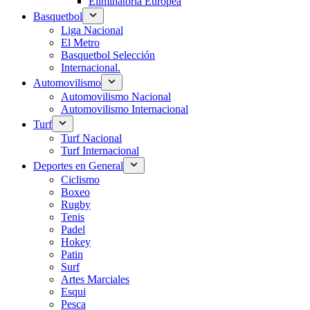
Eliminatoria Europea
Basquetbol
Liga Nacional
El Metro
Basquetbol Selección
Internacional.
Automovilismo
Automovilismo Nacional
Automovilismo Internacional
Turf
Turf Nacional
Turf Internacional
Deportes en General
Ciclismo
Boxeo
Rugby
Tenis
Padel
Hokey
Patin
Surf
Artes Marciales
Esqui
Pesca