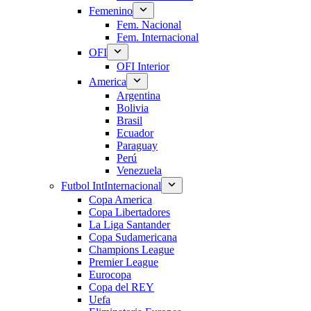
Femenino
Fem. Nacional
Fem. Internacional
OFI
OFI Interior
America
Argentina
Bolivia
Brasil
Ecuador
Paraguay
Perú
Venezuela
Futbol Int
Internacional
Copa America
Copa Libertadores
La Liga Santander
Copa Sudamericana
Champions League
Premier League
Eurocopa
Copa del REY
Uefa