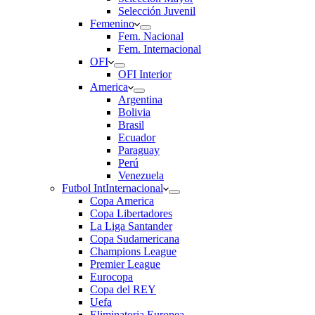
Selección Juvenil
Femenino
Fem. Nacional
Fem. Internacional
OFI
OFI Interior
America
Argentina
Bolivia
Brasil
Ecuador
Paraguay
Perú
Venezuela
Futbol Int
Internacional
Copa America
Copa Libertadores
La Liga Santander
Copa Sudamericana
Champions League
Premier League
Eurocopa
Copa del REY
Uefa
Eliminatoria Europea