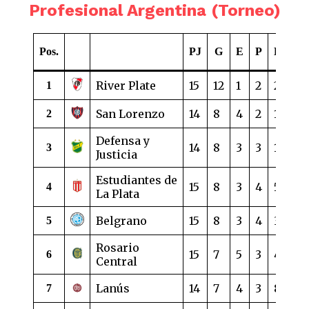
Profesional Argentina (Torneo)
Pos.
PJ
G
E
P
DG
P
River Plate
15
12
1
2
20
3
1
San Lorenzo
14
8
4
2
10
2
2
Defensa y
14
8
3
3
12
2
3
Justicia
Estudiantes de
15
8
3
4
5
2
4
La Plata
Belgrano
15
8
3
4
3
2
5
Rosario
15
7
5
3
4
2
6
Central
Lanús
14
7
4
3
8
2
7