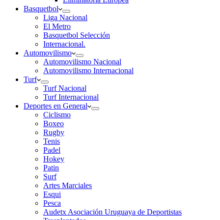
Basquetbol
Liga Nacional
El Metro
Basquetbol Selección
Internacional.
Automovilismo
Automovilismo Nacional
Automovilismo Internacional
Turf
Turf Nacional
Turf Internacional
Deportes en General
Ciclismo
Boxeo
Rugby
Tenis
Padel
Hokey
Patin
Surf
Artes Marciales
Esqui
Pesca
Audetx Asociación Uruguaya de Deportistas