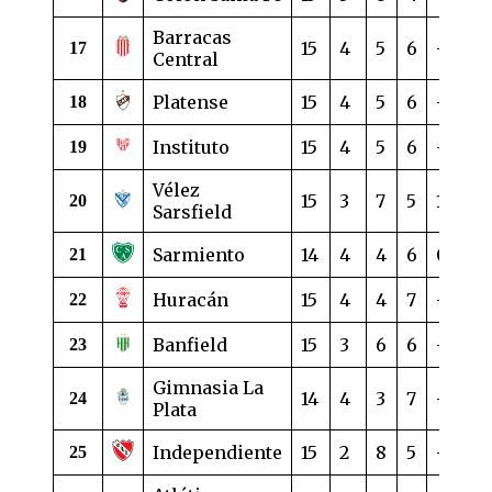
Barracas
15
4
5
6
-5
1
17
Central
Platense
15
4
5
6
-6
1
18
Instituto
15
4
5
6
-6
1
19
Vélez
15
3
7
5
1
1
20
Sarsfield
Sarmiento
14
4
4
6
0
1
21
Huracán
15
4
4
7
-5
1
22
Banfield
15
3
6
6
-8
1
23
Gimnasia La
14
4
3
7
-9
1
24
Plata
Independiente
15
2
8
5
-4
1
25