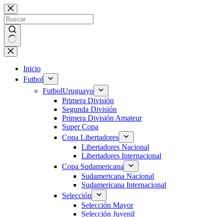
Saltar
al
contenido
Sin
resultados
Inicio
Futbol
Futbol
Uruguayo
Primera División
Segunda División
Primera División Amateur
Super Copa
Copa Libertadores
Libertadores Nacional
Libertadores Internacional
Copa Sudamericana
Sudamericana Nacional
Sudamericana Internacional
Selección
Selección Mayor
Selección Juvenil