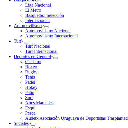
Liga Nacional
El Metro
Basquetbol Selección
Internacional.
Automovilismo
Automovilismo Nacional
Automovilismo Internacional
Turf
Turf Nacional
Turf Internacional
Deportes en General
Ciclismo
Boxeo
Rugby
Tenis
Padel
Hokey
Patin
Surf
Artes Marciales
Esqui
Pesca
Audetx Asociación Uruguaya de Deportistas Trasplantad
Sociales