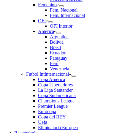
Femenino
Fem. Nacional
Fem. Internacional
OFI
OFI Interior
America
Argentina
Bolivia
Brasil
Ecuador
Paraguay
Perú
Venezuela
Futbol Int
Internacional
Copa America
Copa Libertadores
La Liga Santander
Copa Sudamericana
Champions League
Premier League
Eurocopa
Copa del REY
Uefa
Eliminatoria Europea
Basquetbol