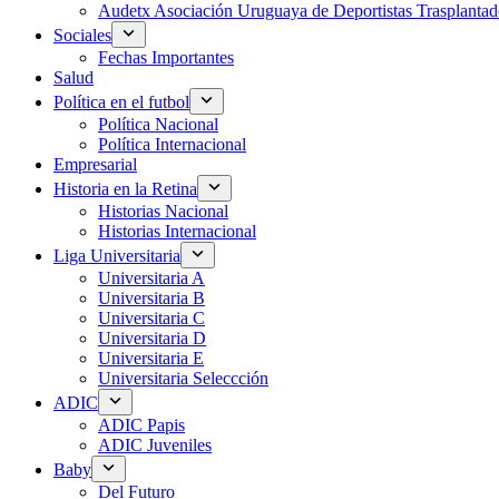
Audetx Asociación Uruguaya de Deportistas Trasplantad
Sociales
Fechas Importantes
Salud
Política en el futbol
Política Nacional
Política Internacional
Empresarial
Historia en la Retina
Historias Nacional
Historias Internacional
Liga Universitaria
Universitaria A
Universitaria B
Universitaria C
Universitaria D
Universitaria E
Universitaria Seleccción
ADIC
ADIC Papis
ADIC Juveniles
Baby
Del Futuro