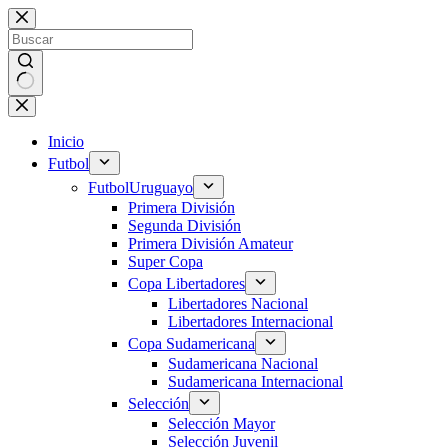
Saltar
al
contenido
Sin
resultados
Inicio
Futbol
Futbol
Uruguayo
Primera División
Segunda División
Primera División Amateur
Super Copa
Copa Libertadores
Libertadores Nacional
Libertadores Internacional
Copa Sudamericana
Sudamericana Nacional
Sudamericana Internacional
Selección
Selección Mayor
Selección Juvenil