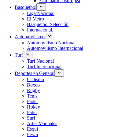
Eliminatoria Europea
Basquetbol
Liga Nacional
El Metro
Basquetbol Selección
Internacional.
Automovilismo
Automovilismo Nacional
Automovilismo Internacional
Turf
Turf Nacional
Turf Internacional
Deportes en General
Ciclismo
Boxeo
Rugby
Tenis
Padel
Hokey
Patin
Surf
Artes Marciales
Esqui
Pesca