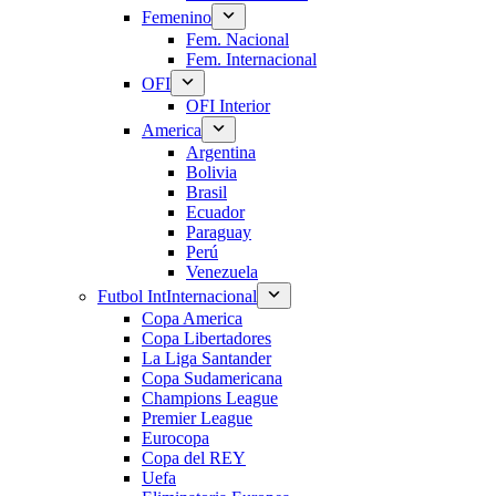
Femenino
Fem. Nacional
Fem. Internacional
OFI
OFI Interior
America
Argentina
Bolivia
Brasil
Ecuador
Paraguay
Perú
Venezuela
Futbol Int
Internacional
Copa America
Copa Libertadores
La Liga Santander
Copa Sudamericana
Champions League
Premier League
Eurocopa
Copa del REY
Uefa