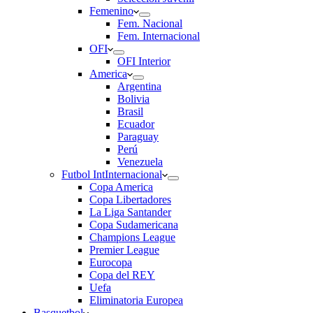
Femenino
Fem. Nacional
Fem. Internacional
OFI
OFI Interior
America
Argentina
Bolivia
Brasil
Ecuador
Paraguay
Perú
Venezuela
Futbol Int
Internacional
Copa America
Copa Libertadores
La Liga Santander
Copa Sudamericana
Champions League
Premier League
Eurocopa
Copa del REY
Uefa
Eliminatoria Europea
Basquetbol