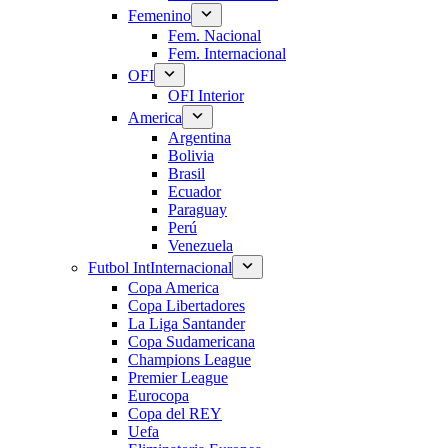
Femenino
Fem. Nacional
Fem. Internacional
OFI
OFI Interior
America
Argentina
Bolivia
Brasil
Ecuador
Paraguay
Perú
Venezuela
Futbol Int
Internacional
Copa America
Copa Libertadores
La Liga Santander
Copa Sudamericana
Champions League
Premier League
Eurocopa
Copa del REY
Uefa