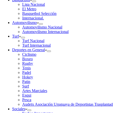
Liga Nacional
El Metro
Basquetbol Selección
Internacional.
Automovilismo
Automovilismo Nacional
Automovilismo Internacional
Turf
Turf Nacional
Turf Internacional
Deportes en General
Ciclismo
Boxeo
Rugby
Tenis
Padel
Hokey
Patin
Surf
Artes Marciales
Esqui
Pesca
Audetx Asociación Uruguaya de Deportistas Trasplantad
Sociales