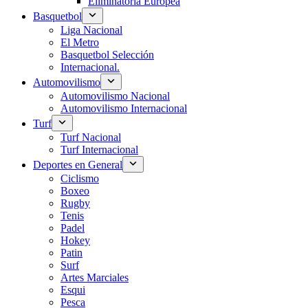
Eliminatoria Europea
Basquetbol
Liga Nacional
El Metro
Basquetbol Selección
Internacional.
Automovilismo
Automovilismo Nacional
Automovilismo Internacional
Turf
Turf Nacional
Turf Internacional
Deportes en General
Ciclismo
Boxeo
Rugby
Tenis
Padel
Hokey
Patin
Surf
Artes Marciales
Esqui
Pesca