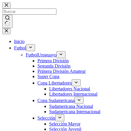
Saltar
al
contenido
Sin
resultados
Inicio
Futbol
Futbol
Uruguayo
Primera División
Segunda División
Primera División Amateur
Super Copa
Copa Libertadores
Libertadores Nacional
Libertadores Internacional
Copa Sudamericana
Sudamericana Nacional
Sudamericana Internacional
Selección
Selección Mayor
Selección Juvenil