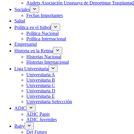
Audetx Asociación Uruguaya de Deportistas Trasplantad
Sociales
Fechas Importantes
Salud
Política en el futbol
Política Nacional
Política Internacional
Empresarial
Historia en la Retina
Historias Nacional
Historias Internacional
Liga Universitaria
Universitaria A
Universitaria B
Universitaria C
Universitaria D
Universitaria E
Universitaria Seleccción
ADIC
ADIC Papis
ADIC Juveniles
Baby
Del Futuro