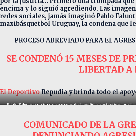
por la justicia…
Primero una trompada que l
encima y lo siguió agrediendo. Las imagene
redes sociales, jamás imaginó Pablo Faluoti
maxibásquetbol Uruguay, la condena que le
PROCESO ABREVIADO PARA EL AGRES
SE CONDENÓ 15 MESES DE PR
LIBERTAD A
El Deportivo
Repudia y brinda todo el apoyo
Pablo Faluotico no irá preso y cumplirá medidas sustitutivas por la
condena.
COMUNICADO DE LA GRE
DENUNCIANDO AGRESI