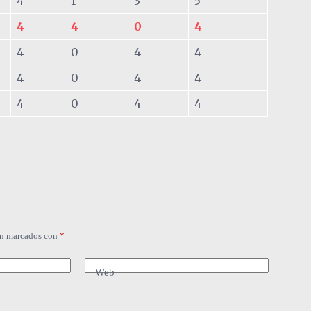
4
1
3
5
4
4
0
4
4
0
4
4
4
0
4
4
4
0
4
4
án marcados con
*
Web