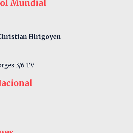
vol Mundial
Christian Hirigoyen
orges 3/6 TV
Nacional
nes