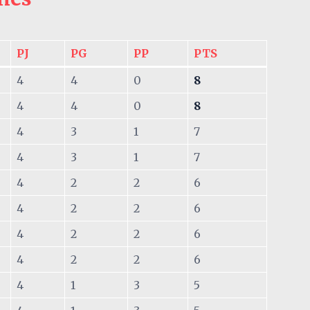
PJ
PG
PP
PTS
4
4
0
8
4
4
0
8
4
3
1
7
4
3
1
7
4
2
2
6
4
2
2
6
4
2
2
6
4
2
2
6
4
1
3
5