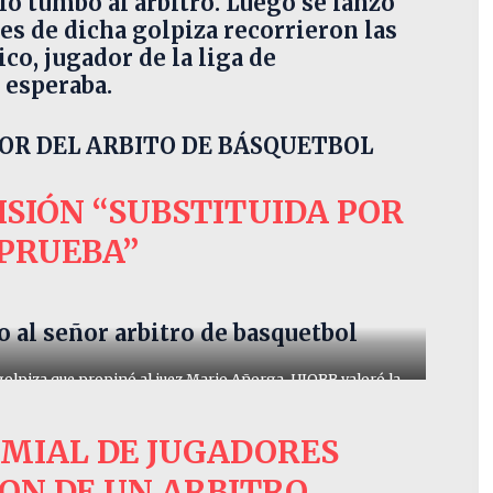
o tumbó al arbitro. Luego se lanzó
s de dicha golpiza recorrieron las
co, jugador de la liga de
 esperaba.
OR DEL ARBITO DE BÁSQUETBOL
ISIÓN “SUBSTITUIDA POR
 PRUEBA”
 al señor arbitro
de basquetbol
 golpiza que propinó al juez Mario Añorga. UJOBB valoró la
MIAL DE JUGADORES
ON DE UN ARBITRO