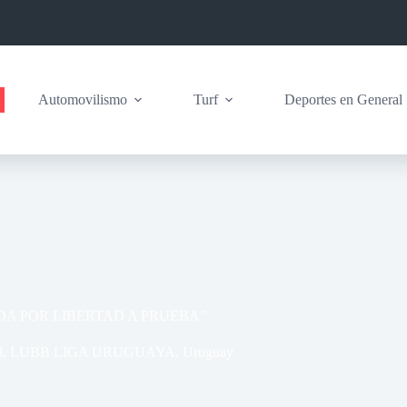
Automovilismo
Turf
Deportes en General
DA POR LIBERTAD A PRUEBA”
l
,
LUBB LIGA URUGUAYA
,
Uruguay