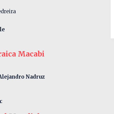
edreira
le
raica Macabi
 Alejandro Nadruz
: