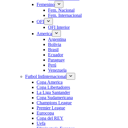
Femenino
Fem. Nacional
Fem. Internacional
OFI
OFI Interior
America
Argentina
Bolivia
Brasil
Ecuador
Paraguay
Perú
Venezuela
Futbol Int
Internacional
Copa America
Copa Libertadores
La Liga Santander
Copa Sudamericana
Champions League
Premier League
Eurocopa
Copa del REY
Uefa