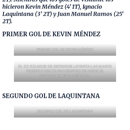
hicieron Kevin Méndez (4′ 1T), Ignacio
Laquintana (3′ 2T) y Juan Manuel Ramos (25′
2T).
PRIMER GOL DE KEVIN MÉNDEZ
PRIMER GOL DE KEVIN MÉNDEZ
EL EX JUGADOR DE DEFENSOR LEVANTA LAS MANOS
PIDIENDO DISCULPAS DESPUES DE ABRIR EL
TANTEADOR PARA PEÑAROL.
SEGUNDO
GOL DE LAQUINTANA
SEGUNDO GOL DE LAQUINTANA