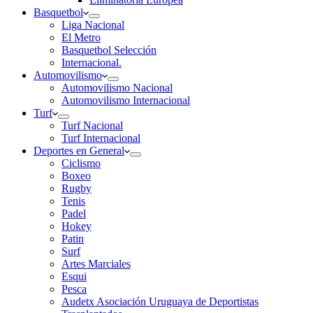
Basquetbol
Liga Nacional
El Metro
Basquetbol Selección
Internacional.
Automovilismo
Automovilismo Nacional
Automovilismo Internacional
Turf
Turf Nacional
Turf Internacional
Deportes en General
Ciclismo
Boxeo
Rugby
Tenis
Padel
Hokey
Patin
Surf
Artes Marciales
Esqui
Pesca
Audetx Asociación Uruguaya de Deportistas