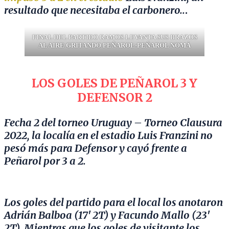
resultado que necesitaba el carbonero..
.
FINAL DEL PARTIDO RAMOS LEVANTA SUS BRAZOS
AL AIRE GRITANDO PEÑAROL-PEÑAROL NOMÁ
LOS GOLES DE PEÑAROL 3 Y
DEFENSOR 2
Fecha 2 del torneo Uruguay – Torneo Clausura
2022, la localía en el estadio Luis Franzini no
pesó más para Defensor y cayó frente a
Peñarol por 3 a 2.
Los goles del partido para el local los anotaron
Adrián Balboa (17′ 2T) y Facundo Mallo (23′
2T). Mientras que los goles de visitante los