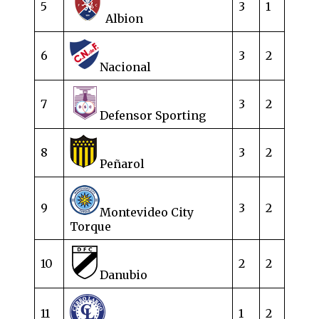
5
3
1
Albion
6
3
2
Nacional
7
3
2
Defensor Sporting
8
3
2
Peñarol
9
3
2
Montevideo City
Torque
10
2
2
Danubio
11
1
2