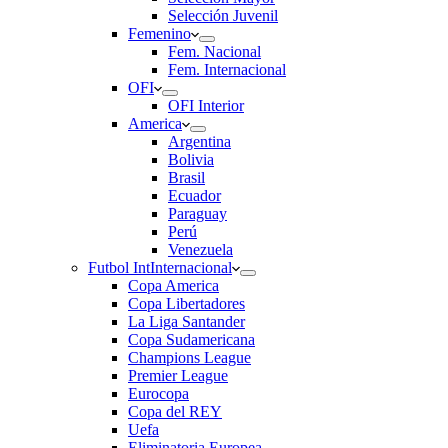
Selección Juvenil
Femenino
Fem. Nacional
Fem. Internacional
OFI
OFI Interior
America
Argentina
Bolivia
Brasil
Ecuador
Paraguay
Perú
Venezuela
Futbol Int
Internacional
Copa America
Copa Libertadores
La Liga Santander
Copa Sudamericana
Champions League
Premier League
Eurocopa
Copa del REY
Uefa
Eliminatoria Europea