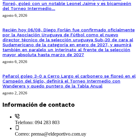
floreó, goleó con un notable Leonel Jaime y es bicampeón
del Torneo Intermedio…
agosto 6, 2026
Recién hoy 06/08, Diego Forlán fue confirmado oficialmente
por la Asociación Uruguaya de Fútbol como el nuevo
director técnico de la selección uruguaya Sub-20 de cara al
Sudamericano de la categoría en enero de 2027, y asumirá
también en paralelo un interinato al frente de la selección
mayor absoluta hasta marzo de 2027
agosto 6, 2026
Peñarol goleo 3-0 a Cerro Largo el carbonero se floreó en el
Campeón del Siglo, definirá el Torneo Intermedio con
Wanderers y quedo puntero de la Tabla Anual
agosto 2, 2026
Información de contacto
Telefono:
094 283 803
Correo:
prensa@eldeportivo.com.uy