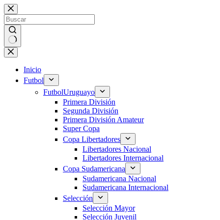
Saltar
al
contenido
Sin
resultados
Inicio
Futbol
Futbol
Uruguayo
Primera División
Segunda División
Primera División Amateur
Super Copa
Copa Libertadores
Libertadores Nacional
Libertadores Internacional
Copa Sudamericana
Sudamericana Nacional
Sudamericana Internacional
Selección
Selección Mayor
Selección Juvenil