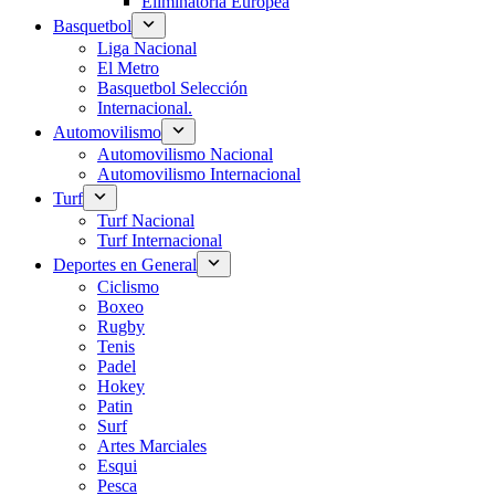
Eliminatoria Europea
Basquetbol
Liga Nacional
El Metro
Basquetbol Selección
Internacional.
Automovilismo
Automovilismo Nacional
Automovilismo Internacional
Turf
Turf Nacional
Turf Internacional
Deportes en General
Ciclismo
Boxeo
Rugby
Tenis
Padel
Hokey
Patin
Surf
Artes Marciales
Esqui
Pesca