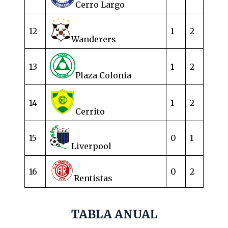
Cerro Largo
12
1
2
Wanderers
13
1
2
Plaza Colonia
14
1
2
Cerrito
15
0
1
Liverpool
16
0
2
Rentistas
TABLA ANUAL