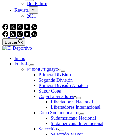
Del Futuro
Revista
2021
Buscar
Inicio
Futbol
Futbol
Uruguayo
Primera División
Segunda División
Primera División Amateur
Super Copa
Copa Libertadores
Libertadores Nacional
Libertadores Internacional
Copa Sudamericana
Sudamericana Nacional
Sudamericana Internacional
Selección
Selección Mayor