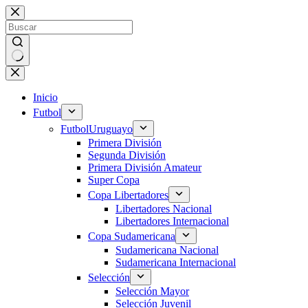
Saltar
al
contenido
Sin
resultados
Inicio
Futbol
Futbol
Uruguayo
Primera División
Segunda División
Primera División Amateur
Super Copa
Copa Libertadores
Libertadores Nacional
Libertadores Internacional
Copa Sudamericana
Sudamericana Nacional
Sudamericana Internacional
Selección
Selección Mayor
Selección Juvenil