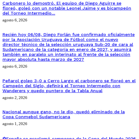
Carbonero lo demostró. El equipo de Diego Aguirre se
floreó, goleó con un notable Leonel Jaime y es bicampeón
del Torneo Intermedio…
agosto 6, 2026
Recién hoy 06/08, Diego Forlán fue confirmado oficialmente
por la Asociación Uruguaya de Fútbol como el nuevo
director técnico de la selección uruguaya Sub-20 de cara al
Sudamericano de la categoría en enero de 2027, y asumirá
también en paralelo un interinato al frente de la selección
mayor absoluta hasta marzo de 2027
agosto 6, 2026
Peñarol goleo 3-0 a Cerro Largo el carbonero se floreó en el
Campeón del Siglo, definirá el Torneo Intermedio con
Wanderers y quedo puntero de la Tabla Anual
agosto 2, 2026
Nacional aunque gano, no le dio, quedó eliminado de la
Copa Conmebol Sudamericana
agosto 1, 2026
⚽España se proclamó campeona de la Copa del Mundo 2026