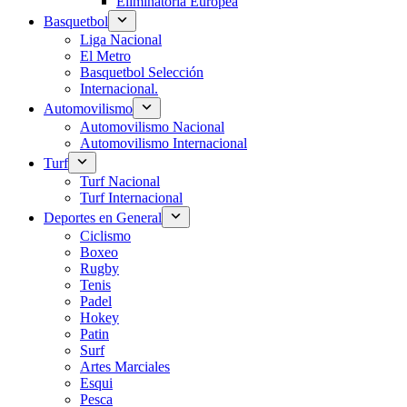
Eliminatoria Europea
Basquetbol
Liga Nacional
El Metro
Basquetbol Selección
Internacional.
Automovilismo
Automovilismo Nacional
Automovilismo Internacional
Turf
Turf Nacional
Turf Internacional
Deportes en General
Ciclismo
Boxeo
Rugby
Tenis
Padel
Hokey
Patin
Surf
Artes Marciales
Esqui
Pesca