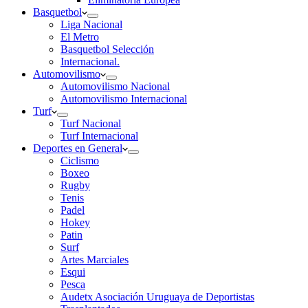
Basquetbol
Liga Nacional
El Metro
Basquetbol Selección
Internacional.
Automovilismo
Automovilismo Nacional
Automovilismo Internacional
Turf
Turf Nacional
Turf Internacional
Deportes en General
Ciclismo
Boxeo
Rugby
Tenis
Padel
Hokey
Patin
Surf
Artes Marciales
Esqui
Pesca
Audetx Asociación Uruguaya de Deportistas