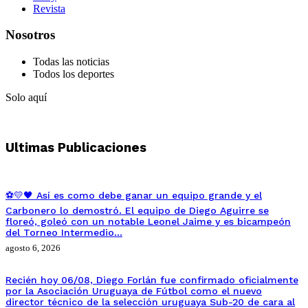
Revista
Nosotros
Todas las noticias
Todos los deportes
Solo aquí
Ultimas Publicaciones
⚽💛🖤 Así es como debe ganar un equipo grande y el
Carbonero lo demostró. El equipo de Diego Aguirre se
floreó, goleó con un notable Leonel Jaime y es bicampeón
del Torneo Intermedio…
agosto 6, 2026
Recién hoy 06/08, Diego Forlán fue confirmado oficialmente
por la Asociación Uruguaya de Fútbol como el nuevo
director técnico de la selección uruguaya Sub-20 de cara al