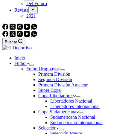
Del Futuro
Revista
2021
Buscar
Inicio
Futbol
Futbol
Uruguayo
Primera División
Segunda División
Primera División Amateur
Super Copa
Copa Libertadores
Libertadores Nacional
Libertadores Internacional
Copa Sudamericana
Sudamericana Nacional
Sudamericana Internacional
Selección
Selección Mayor