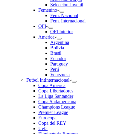
Selección Juvenil
Femenino
Fem. Nacional
Fem. Internacional
OFI
OFI Interior
America
Argentina
Bolivia
Brasil
Ecuador
Paraguay
Perú
Venezuela
Futbol Int
Internacional
Copa America
Copa Libertadores
La Liga Santander
Copa Sudamericana
Champions League
Premier League
Eurocopa
Copa del REY
Uefa
Eliminatoria Europea