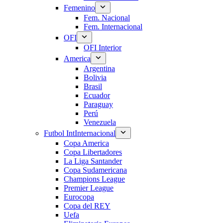
Femenino
Fem. Nacional
Fem. Internacional
OFI
OFI Interior
America
Argentina
Bolivia
Brasil
Ecuador
Paraguay
Perú
Venezuela
Futbol Int
Internacional
Copa America
Copa Libertadores
La Liga Santander
Copa Sudamericana
Champions League
Premier League
Eurocopa
Copa del REY
Uefa