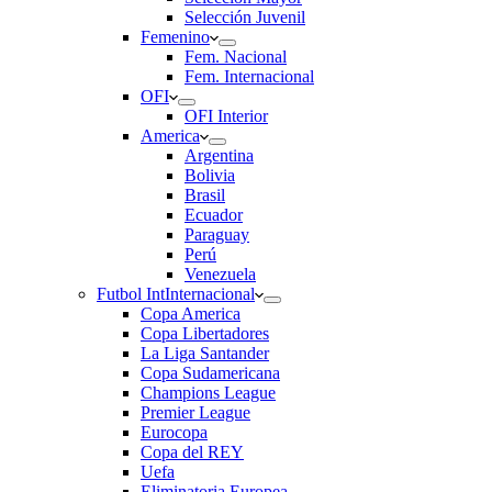
Selección Juvenil
Femenino
Fem. Nacional
Fem. Internacional
OFI
OFI Interior
America
Argentina
Bolivia
Brasil
Ecuador
Paraguay
Perú
Venezuela
Futbol Int
Internacional
Copa America
Copa Libertadores
La Liga Santander
Copa Sudamericana
Champions League
Premier League
Eurocopa
Copa del REY
Uefa
Eliminatoria Europea