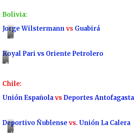
Bolivia:
Jorge Wilstermann
vs
Guabirá
Guabirá
Royal Pari vs Oriente Petrolero
Royal
Pari
Chile:
Unión Española
vs
Deportes Antofagasta
Deportivo Ñublense
vs.
Unión La Calera
Unión
La