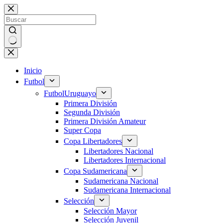
Saltar
al
contenido
Sin
resultados
Inicio
Futbol
Futbol
Uruguayo
Primera División
Segunda División
Primera División Amateur
Super Copa
Copa Libertadores
Libertadores Nacional
Libertadores Internacional
Copa Sudamericana
Sudamericana Nacional
Sudamericana Internacional
Selección
Selección Mayor
Selección Juvenil