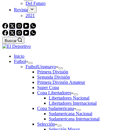
Del Futuro
Revista
2021
Buscar
Inicio
Futbol
Futbol
Uruguayo
Primera División
Segunda División
Primera División Amateur
Super Copa
Copa Libertadores
Libertadores Nacional
Libertadores Internacional
Copa Sudamericana
Sudamericana Nacional
Sudamericana Internacional
Selección
Selección Mayor