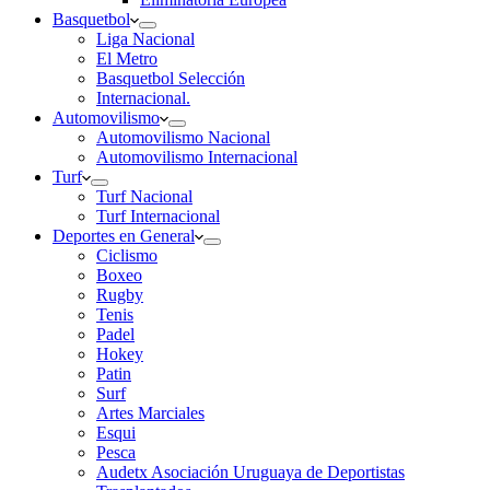
Basquetbol
Liga Nacional
El Metro
Basquetbol Selección
Internacional.
Automovilismo
Automovilismo Nacional
Automovilismo Internacional
Turf
Turf Nacional
Turf Internacional
Deportes en General
Ciclismo
Boxeo
Rugby
Tenis
Padel
Hokey
Patin
Surf
Artes Marciales
Esqui
Pesca
Audetx Asociación Uruguaya de Deportistas