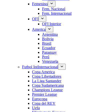
Femenino
Fem. Nacional
Fem. Internacional
OFI
OFI Interior
America
Argentina
Bolivia
Brasil
Ecuador
Paraguay
Perú
Venezuela
Futbol Int
Internacional
Copa America
Copa Libertadores
La Liga Santander
Copa Sudamericana
Champions League
Premier League
Eurocopa
Copa del REY
Uefa