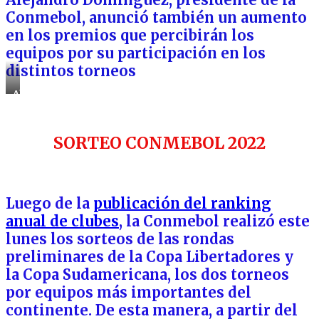
Conmebol, anunció también un aumento
en los premios que percibirán los
equipos por su participación en los
distintos torneos
Alejandro
Domínguez,
en
“CONMEBOL”
SORTEO CONMEBOL 2022
seguimos
trabajando
por
la
grandeza
del
Luego de la
publicación del ranking
fùtbol
anual de clubes
, la Conmebol realizó este
lunes los sorteos de las rondas
preliminares de la Copa Libertadores y
la Copa Sudamericana, los dos torneos
por equipos más importantes del
continente. De esta manera, a partir del