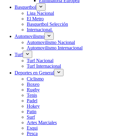
Eliminatoria Europea
Basquetbol
Liga Nacional
El Metro
Basquetbol Selección
Internacional.
Automovilismo
Automovilismo Nacional
Automovilismo Internacional
Turf
Turf Nacional
Turf Internacional
Deportes en General
Ciclismo
Boxeo
Rugby
Tenis
Padel
Hokey
Patin
Surf
Artes Marciales
Esqui
Pesca