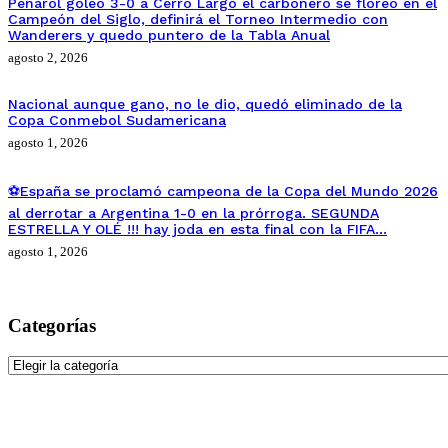
Peñarol goleo 3-0 a Cerro Largo el carbonero se floreó en el
Campeón del Siglo, definirá el Torneo Intermedio con
Wanderers y quedo puntero de la Tabla Anual
agosto 2, 2026
Nacional aunque gano, no le dio, quedó eliminado de la
Copa Conmebol Sudamericana
agosto 1, 2026
⚽España se proclamó campeona de la Copa del Mundo 2026
al derrotar a Argentina 1-0 en la prórroga. SEGUNDA
ESTRELLA Y OLÉ !!! hay joda en esta final con la FIFA…
agosto 1, 2026
Categorías
Categorías