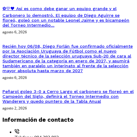
⚽💛🖤 Así es como debe ganar un equipo grande y el
Carbonero lo demostró. El equipo de Diego Aguirre se
floreó, goleó con un notable Leonel Jaime y es bicampeón
del Torneo Intermedio…
agosto 6, 2026
Recién hoy 06/08, Diego Forlán fue confirmado oficialmente
por la Asociación Uruguaya de Fútbol como el nuevo
director técnico de la selección uruguaya Sub-20 de cara al
Sudamericano de la categoría en enero de 2027, y asumirá
también en paralelo un interinato al frente de la selección
mayor absoluta hasta marzo de 2027
agosto 6, 2026
Peñarol goleo 3-0 a Cerro Largo el carbonero se floreó en el
Campeón del Siglo, definirá el Torneo Intermedio con
Wanderers y quedo puntero de la Tabla Anual
agosto 2, 2026
Información de contacto