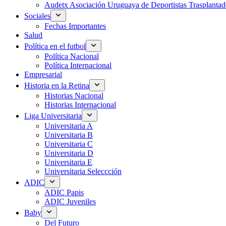
Audetx Asociación Uruguaya de Deportistas Trasplantad
Sociales
Fechas Importantes
Salud
Política en el futbol
Política Nacional
Política Internacional
Empresarial
Historia en la Retina
Historias Nacional
Historias Internacional
Liga Universitaria
Universitaria A
Universitaria B
Universitaria C
Universitaria D
Universitaria E
Universitaria Seleccción
ADIC
ADIC Papis
ADIC Juveniles
Baby
Del Futuro