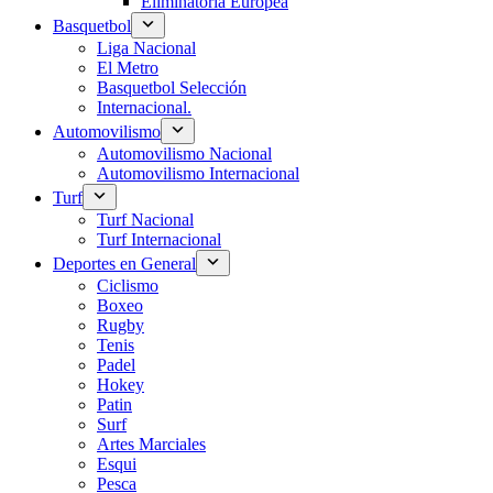
Eliminatoria Europea
Basquetbol
Liga Nacional
El Metro
Basquetbol Selección
Internacional.
Automovilismo
Automovilismo Nacional
Automovilismo Internacional
Turf
Turf Nacional
Turf Internacional
Deportes en General
Ciclismo
Boxeo
Rugby
Tenis
Padel
Hokey
Patin
Surf
Artes Marciales
Esqui
Pesca