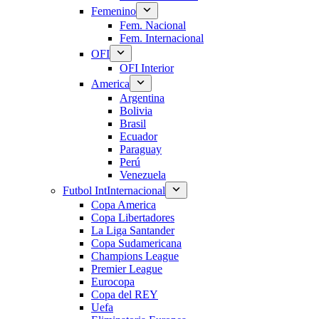
Femenino
Fem. Nacional
Fem. Internacional
OFI
OFI Interior
America
Argentina
Bolivia
Brasil
Ecuador
Paraguay
Perú
Venezuela
Futbol Int
Internacional
Copa America
Copa Libertadores
La Liga Santander
Copa Sudamericana
Champions League
Premier League
Eurocopa
Copa del REY
Uefa