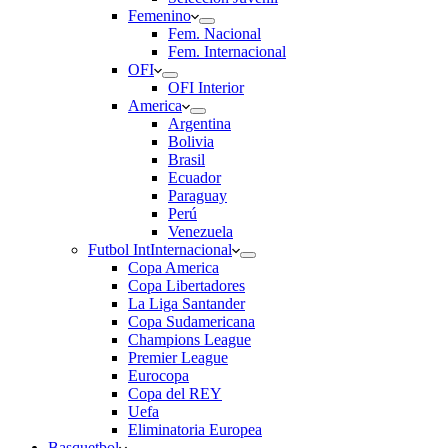
Femenino
Fem. Nacional
Fem. Internacional
OFI
OFI Interior
America
Argentina
Bolivia
Brasil
Ecuador
Paraguay
Perú
Venezuela
Futbol Int
Internacional
Copa America
Copa Libertadores
La Liga Santander
Copa Sudamericana
Champions League
Premier League
Eurocopa
Copa del REY
Uefa
Eliminatoria Europea
Basquetbol