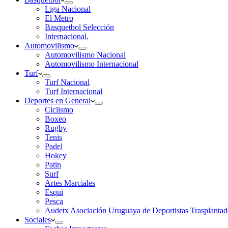
Liga Nacional
El Metro
Basquetbol Selección
Internacional.
Automovilismo
Automovilismo Nacional
Automovilismo Internacional
Turf
Turf Nacional
Turf Internacional
Deportes en General
Ciclismo
Boxeo
Rugby
Tenis
Padel
Hokey
Patin
Surf
Artes Marciales
Esqui
Pesca
Audetx Asociación Uruguaya de Deportistas Trasplantad
Sociales