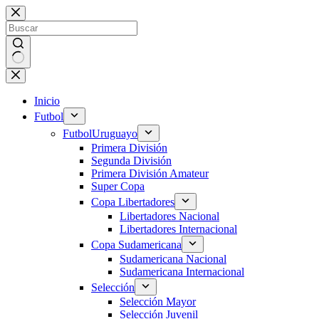
Saltar
al
contenido
Sin
resultados
Inicio
Futbol
Futbol
Uruguayo
Primera División
Segunda División
Primera División Amateur
Super Copa
Copa Libertadores
Libertadores Nacional
Libertadores Internacional
Copa Sudamericana
Sudamericana Nacional
Sudamericana Internacional
Selección
Selección Mayor
Selección Juvenil