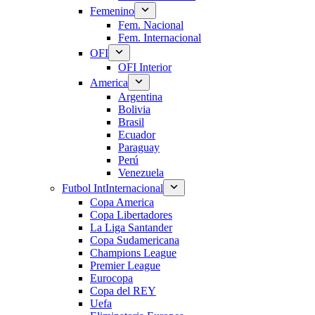
Femenino
Fem. Nacional
Fem. Internacional
OFI
OFI Interior
America
Argentina
Bolivia
Brasil
Ecuador
Paraguay
Perú
Venezuela
Futbol Int
Internacional
Copa America
Copa Libertadores
La Liga Santander
Copa Sudamericana
Champions League
Premier League
Eurocopa
Copa del REY
Uefa