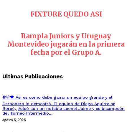
FIXTURE QUEDO ASI
Rampla Juniors y Uruguay
Montevideo jugarán en la primera
fecha por el Grupo A.
Ultimas Publicaciones
⚽💛🖤 Así es como debe ganar un equipo grande y el
Carbonero lo demostró. El equipo de Diego Aguirre se
floreó, goleó con un notable Leonel Jaime y es bicampeón
del Torneo Intermedio…
agosto 6, 2026