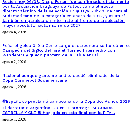
Recién hoy 06/08, Diego Forlán fue confirmado oficialmente
por la Asociación Uruguaya de Fútbol como el nuevo
director técnico de la selección uruguaya Sub-20 de cara al
Sudamericano de la categoría en enero de 2027, y asumirá
también en paralelo un interinato al frente de la selección
mayor absoluta hasta marzo de 2027
agosto 6, 2026
Peñarol goleo 3-0 a Cerro Largo el carbonero se floreó en el
Campeón del Siglo, definirá el Torneo Intermedio con
Wanderers y quedo puntero de la Tabla Anual
agosto 2, 2026
Nacional aunque gano, no le dio, quedó eliminado de la
Copa Conmebol Sudamericana
agosto 1, 2026
⚽España se proclamó campeona de la Copa del Mundo 2026
al derrotar a Argentina 1-0 en la prórroga. SEGUNDA
ESTRELLA Y OLÉ !!! hay joda en esta final con la FIFA…
agosto 1, 2026