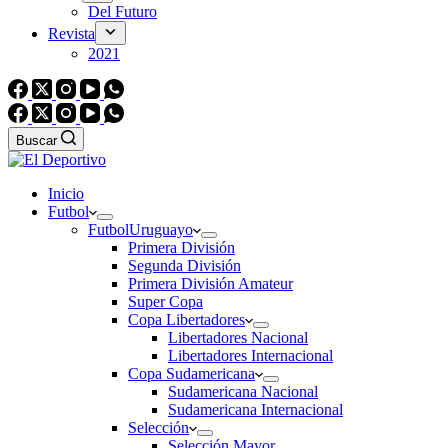
Del Futuro
Revista
2021
Buscar
Inicio
Futbol
Futbol
Uruguayo
Primera División
Segunda División
Primera División Amateur
Super Copa
Copa Libertadores
Libertadores Nacional
Libertadores Internacional
Copa Sudamericana
Sudamericana Nacional
Sudamericana Internacional
Selección
Selección Mayor