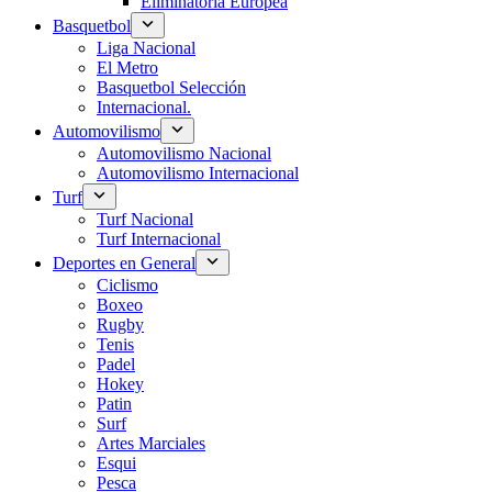
Eliminatoria Europea
Basquetbol
Liga Nacional
El Metro
Basquetbol Selección
Internacional.
Automovilismo
Automovilismo Nacional
Automovilismo Internacional
Turf
Turf Nacional
Turf Internacional
Deportes en General
Ciclismo
Boxeo
Rugby
Tenis
Padel
Hokey
Patin
Surf
Artes Marciales
Esqui
Pesca