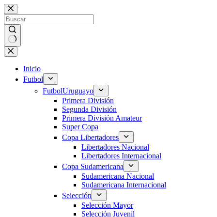
Saltar
al
contenido
Sin
resultados
Inicio
Futbol
Futbol
Uruguayo
Primera División
Segunda División
Primera División Amateur
Super Copa
Copa Libertadores
Libertadores Nacional
Libertadores Internacional
Copa Sudamericana
Sudamericana Nacional
Sudamericana Internacional
Selección
Selección Mayor
Selección Juvenil