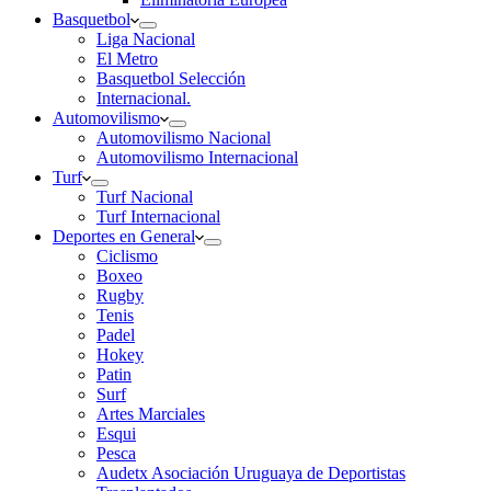
Basquetbol
Liga Nacional
El Metro
Basquetbol Selección
Internacional.
Automovilismo
Automovilismo Nacional
Automovilismo Internacional
Turf
Turf Nacional
Turf Internacional
Deportes en General
Ciclismo
Boxeo
Rugby
Tenis
Padel
Hokey
Patin
Surf
Artes Marciales
Esqui
Pesca
Audetx Asociación Uruguaya de Deportistas