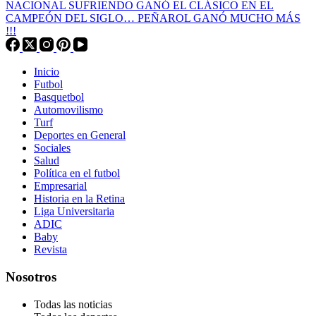
NACIONAL SUFRIENDO GANÓ EL CLÁSICO EN EL
CAMPEÓN DEL SIGLO… PEÑAROL GANÓ MUCHO MÁS
!!!
Inicio
Futbol
Basquetbol
Automovilismo
Turf
Deportes en General
Sociales
Salud
Política en el futbol
Empresarial
Historia en la Retina
Liga Universitaria
ADIC
Baby
Revista
Nosotros
Todas las noticias