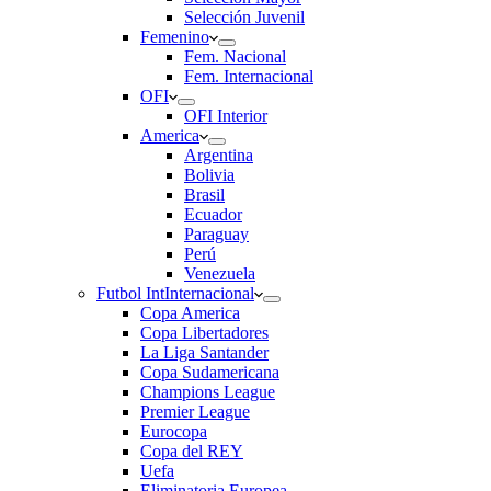
Selección Juvenil
Femenino
Fem. Nacional
Fem. Internacional
OFI
OFI Interior
America
Argentina
Bolivia
Brasil
Ecuador
Paraguay
Perú
Venezuela
Futbol Int
Internacional
Copa America
Copa Libertadores
La Liga Santander
Copa Sudamericana
Champions League
Premier League
Eurocopa
Copa del REY
Uefa
Eliminatoria Europea