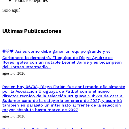
Todos los deportes
Solo aquí
Ultimas Publicaciones
⚽💛🖤 Así es como debe ganar un equipo grande y el
Carbonero lo demostró. El equipo de Diego Aguirre se
floreó, goleó con un notable Leonel Jaime y es bicampeón
del Torneo Intermedio…
agosto 6, 2026
Recién hoy 06/08, Diego Forlán fue confirmado oficialmente
por la Asociación Uruguaya de Fútbol como el nuevo
director técnico de la selección uruguaya Sub-20 de cara al
Sudamericano de la categoría en enero de 2027, y asumirá
también en paralelo un interinato al frente de la selección
mayor absoluta hasta marzo de 2027
agosto 6, 2026