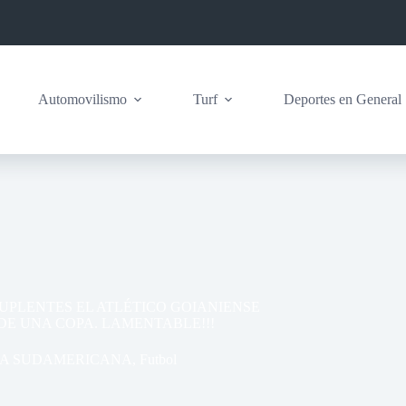
Automovilismo
Turf
Deportes en General
PLENTES EL ATLÉTICO GOIANIENSE
DE UNA COPA. LAMENTABLE!!!
A SUDAMERICANA
,
Futbol