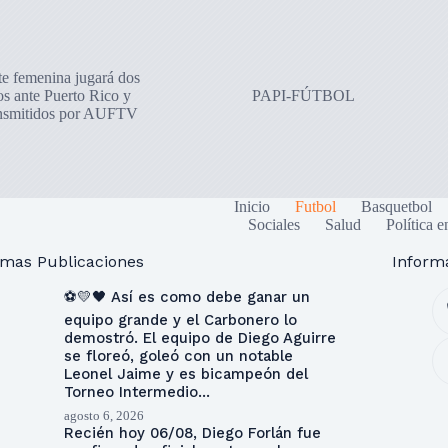
te femenina jugará dos
os ante Puerto Rico y
PAPI-FÚTBOL
ansmitidos por AUFTV
Inicio
Futbol
Basquetbol
Sociales
Salud
Política e
imas Publicaciones
Inform
⚽💛🖤 Así es como debe ganar un
equipo grande y el Carbonero lo
demostró. El equipo de Diego Aguirre
se floreó, goleó con un notable
Leonel Jaime y es bicampeón del
Torneo Intermedio…
agosto 6, 2026
Recién hoy 06/08, Diego Forlán fue