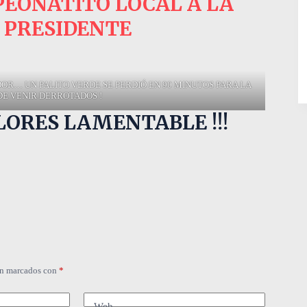
EONATITO LOCAL A LA
 PRESIDENTE
OR… UN PALITO VERDE SE PERDIÓ EN 90 MINUTOS PARA LA
DE VENIR DERROTADOS !
ORES LAMENTABLE !!!
án marcados con
*
Web