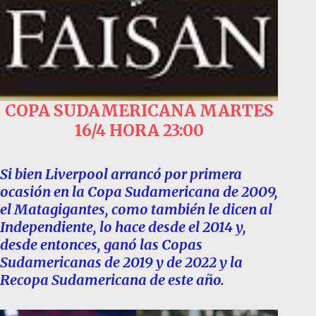
COPA SUDAMERICANA
MARTES
16/4 HORA 23:00
Si bien Liverpool arrancó por primera
ocasión en la Copa Sudamericana de 2009,
el Matagigantes, como también le dicen al
Independiente, lo hace desde el 2014 y,
desde entonces, ganó las Copas
Sudamericanas de 2019 y de 2022 y la
Recopa Sudamericana de este año.