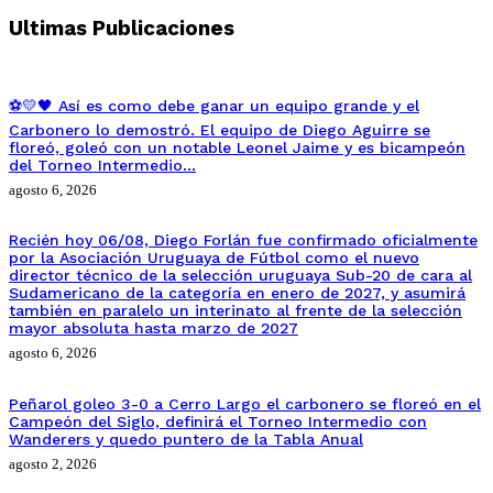
Ultimas Publicaciones
⚽💛🖤 Así es como debe ganar un equipo grande y el
Carbonero lo demostró. El equipo de Diego Aguirre se
floreó, goleó con un notable Leonel Jaime y es bicampeón
del Torneo Intermedio…
agosto 6, 2026
Recién hoy 06/08, Diego Forlán fue confirmado oficialmente
por la Asociación Uruguaya de Fútbol como el nuevo
director técnico de la selección uruguaya Sub-20 de cara al
Sudamericano de la categoría en enero de 2027, y asumirá
también en paralelo un interinato al frente de la selección
mayor absoluta hasta marzo de 2027
agosto 6, 2026
Peñarol goleo 3-0 a Cerro Largo el carbonero se floreó en el
Campeón del Siglo, definirá el Torneo Intermedio con
Wanderers y quedo puntero de la Tabla Anual
agosto 2, 2026