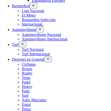
Eliminatoria Europea
Basquetbol
Liga Nacional
El Metro
Basquetbol Selección
Internacional.
Automovilismo
Automovilismo Nacional
Automovilismo Internacional
Turf
Turf Nacional
Turf Internacional
Deportes en General
Ciclismo
Boxeo
Rugby
Tenis
Padel
Hokey
Patin
Surf
Artes Marciales
Esqui
Pesca