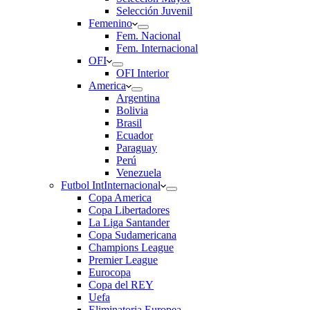
Selección Juvenil
Femenino
Fem. Nacional
Fem. Internacional
OFI
OFI Interior
America
Argentina
Bolivia
Brasil
Ecuador
Paraguay
Perú
Venezuela
Futbol Int
Internacional
Copa America
Copa Libertadores
La Liga Santander
Copa Sudamericana
Champions League
Premier League
Eurocopa
Copa del REY
Uefa
Eliminatoria Europea