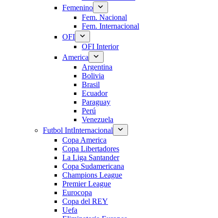
Femenino
Fem. Nacional
Fem. Internacional
OFI
OFI Interior
America
Argentina
Bolivia
Brasil
Ecuador
Paraguay
Perú
Venezuela
Futbol Int
Internacional
Copa America
Copa Libertadores
La Liga Santander
Copa Sudamericana
Champions League
Premier League
Eurocopa
Copa del REY
Uefa