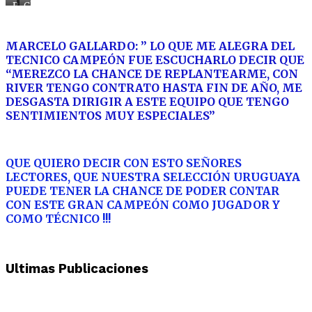
Presidente
Chau
AUF
River,
“es
me
él
espera
MARCELO GALLARDO: ” LO QUE ME ALEGRA DEL
…
la
TECNICO CAMPEÓN FUE ESCUCHARLO DECIR QUE
AUF
“MEREZCO LA CHANCE DE REPLANTEARME, CON
RIVER TENGO CONTRATO HASTA FIN DE AÑO, ME
DESGASTA DIRIGIR A ESTE EQUIPO QUE TENGO
SENTIMIENTOS MUY ESPECIALES”
QUE QUIERO DECIR CON ESTO SEÑORES
LECTORES, QUE NUESTRA SELECCIÓN URUGUAYA
PUEDE TENER LA CHANCE DE PODER CONTAR
CON ESTE GRAN CAMPEÓN COMO JUGADOR Y
COMO TÉCNICO !!!
Ultimas Publicaciones