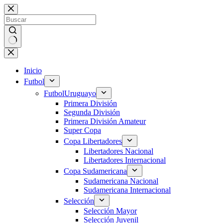
Saltar
al
contenido
Sin
resultados
Inicio
Futbol
Futbol
Uruguayo
Primera División
Segunda División
Primera División Amateur
Super Copa
Copa Libertadores
Libertadores Nacional
Libertadores Internacional
Copa Sudamericana
Sudamericana Nacional
Sudamericana Internacional
Selección
Selección Mayor
Selección Juvenil