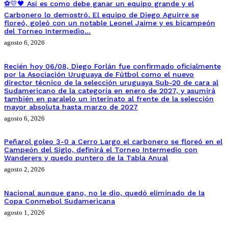
⚽💛🖤 Así es como debe ganar un equipo grande y el
Carbonero lo demostró. El equipo de Diego Aguirre se
floreó, goleó con un notable Leonel Jaime y es bicampeón
del Torneo Intermedio…
agosto 6, 2026
Recién hoy 06/08, Diego Forlán fue confirmado oficialmente
por la Asociación Uruguaya de Fútbol como el nuevo
director técnico de la selección uruguaya Sub-20 de cara al
Sudamericano de la categoría en enero de 2027, y asumirá
también en paralelo un interinato al frente de la selección
mayor absoluta hasta marzo de 2027
agosto 6, 2026
Peñarol goleo 3-0 a Cerro Largo el carbonero se floreó en el
Campeón del Siglo, definirá el Torneo Intermedio con
Wanderers y quedo puntero de la Tabla Anual
agosto 2, 2026
Nacional aunque gano, no le dio, quedó eliminado de la
Copa Conmebol Sudamericana
agosto 1, 2026