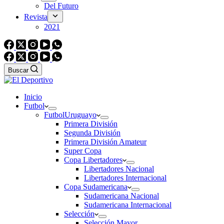
Del Futuro
Revista
2021
Buscar
Inicio
Futbol
Futbol
Uruguayo
Primera División
Segunda División
Primera División Amateur
Super Copa
Copa Libertadores
Libertadores Nacional
Libertadores Internacional
Copa Sudamericana
Sudamericana Nacional
Sudamericana Internacional
Selección
Selección Mayor