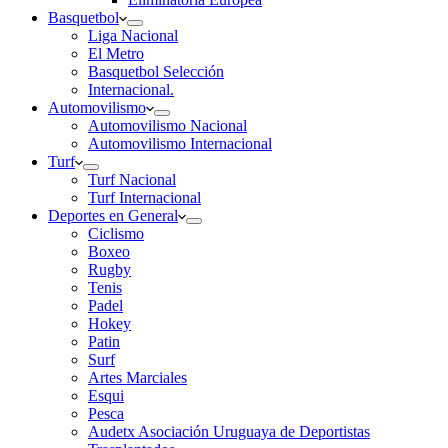
Basquetbol
Liga Nacional
El Metro
Basquetbol Selección
Internacional.
Automovilismo
Automovilismo Nacional
Automovilismo Internacional
Turf
Turf Nacional
Turf Internacional
Deportes en General
Ciclismo
Boxeo
Rugby
Tenis
Padel
Hokey
Patin
Surf
Artes Marciales
Esqui
Pesca
Audetx Asociación Uruguaya de Deportistas