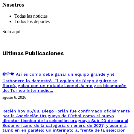
Nosotros
Todas las noticias
Todos los deportes
Solo aquí
Ultimas Publicaciones
⚽💛🖤 Así es como debe ganar un equipo grande y el
Carbonero lo demostró. El equipo de Diego Aguirre se
floreó, goleó con un notable Leonel Jaime y es bicampeón
del Torneo Intermedio…
agosto 6, 2026
Recién hoy 06/08, Diego Forlán fue confirmado oficialmente
por la Asociación Uruguaya de Fútbol como el nuevo
director técnico de la selección uruguaya Sub-20 de cara al
Sudamericano de la categoría en enero de 2027, y asumirá
también en paralelo un interinato al frente de la selección