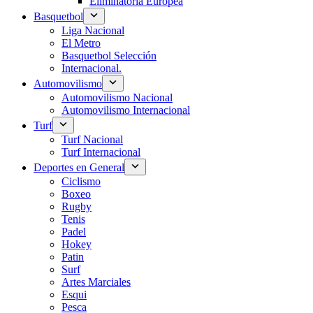
Eliminatoria Europea
Basquetbol
Liga Nacional
El Metro
Basquetbol Selección
Internacional.
Automovilismo
Automovilismo Nacional
Automovilismo Internacional
Turf
Turf Nacional
Turf Internacional
Deportes en General
Ciclismo
Boxeo
Rugby
Tenis
Padel
Hokey
Patin
Surf
Artes Marciales
Esqui
Pesca