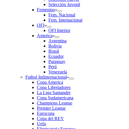
Selección Juvenil
Femenino
Fem. Nacional
Fem. Internacional
OFI
OFI Interior
America
Argentina
Bolivia
Brasil
Ecuador
Paraguay
Perú
Venezuela
Futbol Int
Internacional
Copa America
Copa Libertadores
La Liga Santander
Copa Sudamericana
Champions League
Premier League
Eurocopa
Copa del REY
Uefa
Eliminatoria Europea