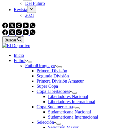
Del Futuro
Revista
2021
Buscar
Inicio
Futbol
Futbol
Uruguayo
Primera División
Segunda División
Primera División Amateur
Super Copa
Copa Libertadores
Libertadores Nacional
Libertadores Internacional
Copa Sudamericana
Sudamericana Nacional
Sudamericana Internacional
Selección
Selección Mayor