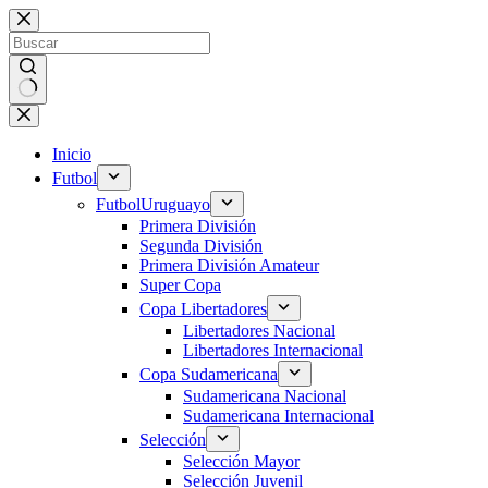
Saltar
al
contenido
Sin
resultados
Inicio
Futbol
Futbol
Uruguayo
Primera División
Segunda División
Primera División Amateur
Super Copa
Copa Libertadores
Libertadores Nacional
Libertadores Internacional
Copa Sudamericana
Sudamericana Nacional
Sudamericana Internacional
Selección
Selección Mayor
Selección Juvenil