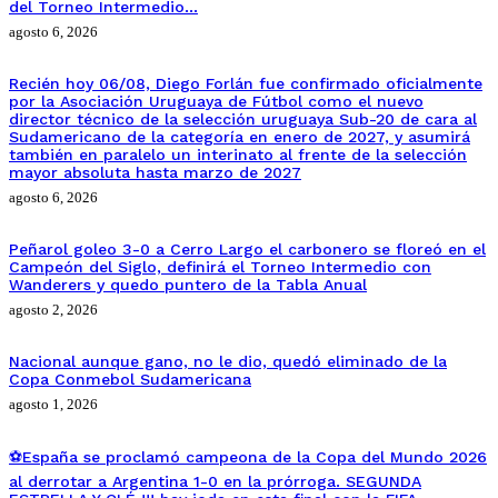
del Torneo Intermedio…
agosto 6, 2026
Recién hoy 06/08, Diego Forlán fue confirmado oficialmente
por la Asociación Uruguaya de Fútbol como el nuevo
director técnico de la selección uruguaya Sub-20 de cara al
Sudamericano de la categoría en enero de 2027, y asumirá
también en paralelo un interinato al frente de la selección
mayor absoluta hasta marzo de 2027
agosto 6, 2026
Peñarol goleo 3-0 a Cerro Largo el carbonero se floreó en el
Campeón del Siglo, definirá el Torneo Intermedio con
Wanderers y quedo puntero de la Tabla Anual
agosto 2, 2026
Nacional aunque gano, no le dio, quedó eliminado de la
Copa Conmebol Sudamericana
agosto 1, 2026
⚽España se proclamó campeona de la Copa del Mundo 2026
al derrotar a Argentina 1-0 en la prórroga. SEGUNDA