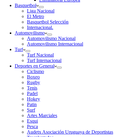
Basquetbol
Liga Nacional
El Metro
Basquetbol Selección
Internacional.
Automovilismo
Automovilismo Nacional
Automovilismo Internacional
Turf
Turf Nacional
Turf Internacional
Deportes en General
Ciclismo
Boxeo
Rugby
Tenis
Padel
Hokey
Patin
Surf
Artes Marciales
Esqui
Pesca
Audetx Asociación Uruguaya de Deportistas