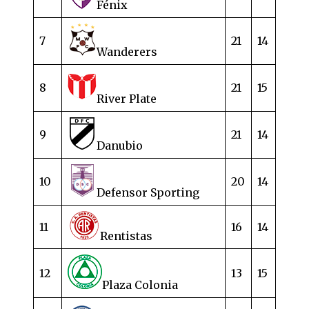
Fénix
7
21
14
Wanderers
8
21
15
River Plate
9
21
14
Danubio
10
20
14
Defensor Sporting
11
16
14
Rentistas
12
13
15
Plaza Colonia