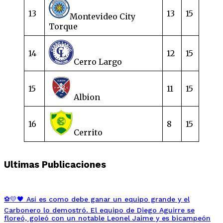
13
13
15
Montevideo City
Torque
14
12
15
Cerro Largo
15
11
15
Albion
16
8
15
Cerrito
Ultimas Publicaciones
⚽💛🖤 Así es como debe ganar un equipo grande y el
Carbonero lo demostró. El equipo de Diego Aguirre se
floreó, goleó con un notable Leonel Jaime y es bicampeón