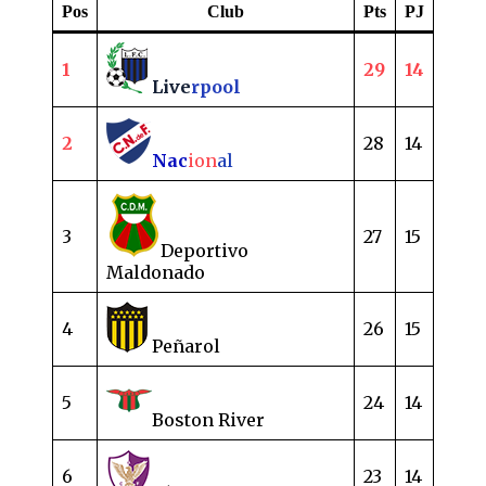
Pos
Club
Pts
PJ
1
29
14
Live
rpool
2
28
14
Nac
ion
al
3
27
15
Deportivo
Maldonado
4
26
15
Peñarol
5
24
14
Boston River
6
23
14