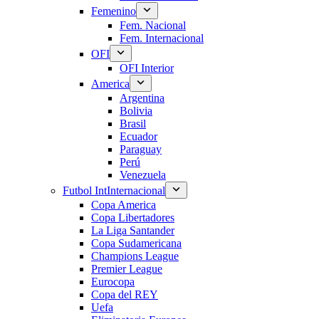
Femenino
Fem. Nacional
Fem. Internacional
OFI
OFI Interior
America
Argentina
Bolivia
Brasil
Ecuador
Paraguay
Perú
Venezuela
Futbol Int
Internacional
Copa America
Copa Libertadores
La Liga Santander
Copa Sudamericana
Champions League
Premier League
Eurocopa
Copa del REY
Uefa