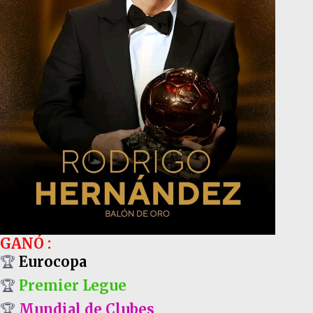
GANÓ :
🏆
Eurocopa
🏆
Premier Legue
🏆
Mundial de Clubes