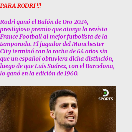
PARA RODRI !!!
Rodri ganó el Balón de Oro 2024,
prestigioso premio que otorga la revista
France Football al mejor futbolista de la
temporada. El jugador del Manchester
City terminó con la racha de 64 años sin
que un español obtuviera dicha distinción,
luego de que Luis Suárez, con el Barcelona,
lo ganó en la edición de 1960.