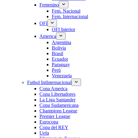
Femenino
Fem. Nacional
Fem. Internacional
OFI
OFI Interior
America
Argentina
Bolivia
Brasil
Ecuador
Paraguay
Perú
Venezuela
Futbol Int
Internacional
Copa America
Copa Libertadores
La Liga Santander
Copa Sudamericana
Champions League
Premier League
Eurocopa
Copa del REY
Uefa