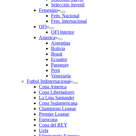
Selección Juvenil
Femenino
Fem. Nacional
Fem. Internacional
OFI
OFI Interior
America
Argentina
Bolivia
Brasil
Ecuador
Paraguay
Perú
Venezuela
Futbol Int
Internacional
Copa America
Copa Libertadores
La Liga Santander
Copa Sudamericana
Champions League
Premier League
Eurocopa
Copa del REY
Uefa
Eliminatoria Europea