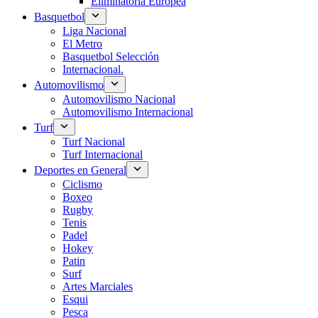
Eliminatoria Europea
Basquetbol
Liga Nacional
El Metro
Basquetbol Selección
Internacional.
Automovilismo
Automovilismo Nacional
Automovilismo Internacional
Turf
Turf Nacional
Turf Internacional
Deportes en General
Ciclismo
Boxeo
Rugby
Tenis
Padel
Hokey
Patin
Surf
Artes Marciales
Esqui
Pesca