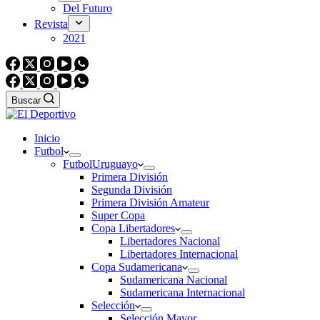
Del Futuro
Revista
2021
Buscar
Inicio
Futbol
Futbol
Uruguayo
Primera División
Segunda División
Primera División Amateur
Super Copa
Copa Libertadores
Libertadores Nacional
Libertadores Internacional
Copa Sudamericana
Sudamericana Nacional
Sudamericana Internacional
Selección
Selección Mayor