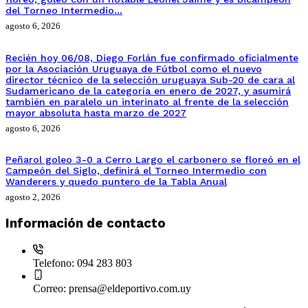
del Torneo Intermedio…
agosto 6, 2026
Recién hoy 06/08, Diego Forlán fue confirmado oficialmente
por la Asociación Uruguaya de Fútbol como el nuevo
director técnico de la selección uruguaya Sub-20 de cara al
Sudamericano de la categoría en enero de 2027, y asumirá
también en paralelo un interinato al frente de la selección
mayor absoluta hasta marzo de 2027
agosto 6, 2026
Peñarol goleo 3-0 a Cerro Largo el carbonero se floreó en el
Campeón del Siglo, definirá el Torneo Intermedio con
Wanderers y quedo puntero de la Tabla Anual
agosto 2, 2026
Información de contacto
Telefono:
094 283 803
Correo:
prensa@eldeportivo.com.uy