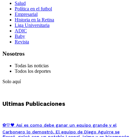
Salud
Política en el futbol
Empresarial
Historia en la Retina
Liga Universitaria
ADIC
Baby
Revista
Nosotros
Todas las noticias
Todos los deportes
Solo aquí
Ultimas Publicaciones
⚽💛🖤 Así es como debe ganar un equipo grande y el
Carbonero lo demostró. El equipo de Diego Aguirre se
floreó, goleó con un notable Leonel Jaime y es bicampeón