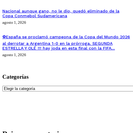
Nacional aunque gano, no le dio, quedó eliminado de la
Copa Conmebol Sudamericana
agosto 1, 2026
⚽España se proclamó campeona de la Copa del Mundo 2026
al derrotar a Argentina 1-0 en la prórroga. SEGUNDA
ESTRELLA Y OLÉ !!! hay joda en esta final con la FIFA…
agosto 1, 2026
Categorías
Categorías