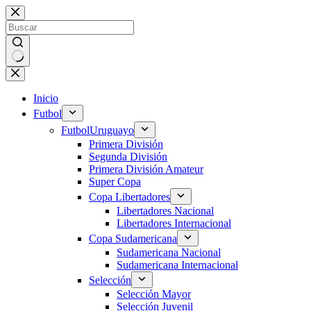
Saltar
al
contenido
Sin
resultados
Inicio
Futbol
Futbol
Uruguayo
Primera División
Segunda División
Primera División Amateur
Super Copa
Copa Libertadores
Libertadores Nacional
Libertadores Internacional
Copa Sudamericana
Sudamericana Nacional
Sudamericana Internacional
Selección
Selección Mayor
Selección Juvenil