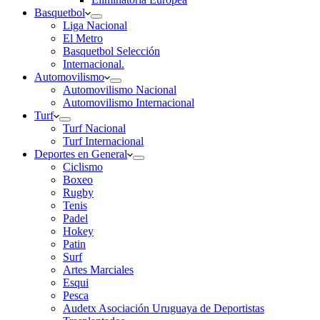
Basquetbol
Liga Nacional
El Metro
Basquetbol Selección
Internacional.
Automovilismo
Automovilismo Nacional
Automovilismo Internacional
Turf
Turf Nacional
Turf Internacional
Deportes en General
Ciclismo
Boxeo
Rugby
Tenis
Padel
Hokey
Patin
Surf
Artes Marciales
Esqui
Pesca
Audetx Asociación Uruguaya de Deportistas