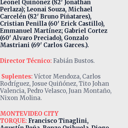
Leonel Quiñónez (82′ Jonathan
Perlaza); Leonai Souza, Michael
Carcelén (82′ Bruno Piñatares),
Cristian Penilla (60′ Erick Castillo),
Emmanuel Martínez; Gabriel Cortez
(60′ Alvaro Preciado), Gonzalo
Mastriani (69′ Carlos Garces.).
Director Técnico:
Fabián Bustos.
Suplentes:
Víctor Mendoza, Carlos
Rodríguez, Josue Quiñónez, Tito Johan
Valencia, Pedro Velasco, Juan Montaño,
Nixon Molina.
MONTEVIDEO CITY
TORQUE:
Francisco Tinaglini,
Agustín Peña, Renzo Orihuela, Diego