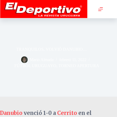
Saltar
al
contenido
TRANQUILOS, VOLVIÒ DANUBIO…
Mario Almada
febrero 11, 2022
FÚTBOL URUGUAYO
,
TORNEO APERTURA
Danubio
venció 1-0 a
Cerrito
en el