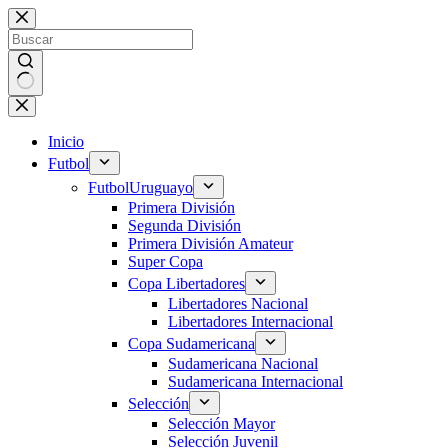
Saltar
al
contenido
Sin
resultados
Inicio
Futbol
Futbol
Uruguayo
Primera División
Segunda División
Primera División Amateur
Super Copa
Copa Libertadores
Libertadores Nacional
Libertadores Internacional
Copa Sudamericana
Sudamericana Nacional
Sudamericana Internacional
Selección
Selección Mayor
Selección Juvenil