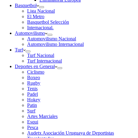
Basquetbol
Liga Nacional
El Metro
Basquetbol Selección
Internacional.
Automovilismo
Automovilismo Nacional
Automovilismo Internacional
Turf
Turf Nacional
Turf Internacional
Deportes en General
Ciclismo
Boxeo
Rugby
Tenis
Padel
Hokey
Patin
Surf
Artes Marciales
Esqui
Pesca
Audetx Asociación Uruguaya de Deportistas