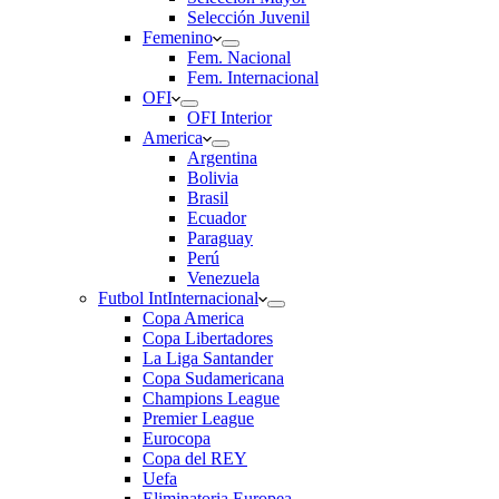
Selección Juvenil
Femenino
Fem. Nacional
Fem. Internacional
OFI
OFI Interior
America
Argentina
Bolivia
Brasil
Ecuador
Paraguay
Perú
Venezuela
Futbol Int
Internacional
Copa America
Copa Libertadores
La Liga Santander
Copa Sudamericana
Champions League
Premier League
Eurocopa
Copa del REY
Uefa
Eliminatoria Europea