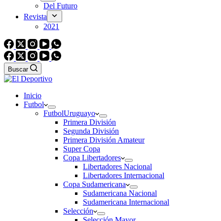
Del Futuro
Revista
2021
Buscar
Inicio
Futbol
Futbol
Uruguayo
Primera División
Segunda División
Primera División Amateur
Super Copa
Copa Libertadores
Libertadores Nacional
Libertadores Internacional
Copa Sudamericana
Sudamericana Nacional
Sudamericana Internacional
Selección
Selección Mayor