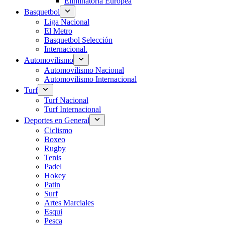
Eliminatoria Europea
Basquetbol
Liga Nacional
El Metro
Basquetbol Selección
Internacional.
Automovilismo
Automovilismo Nacional
Automovilismo Internacional
Turf
Turf Nacional
Turf Internacional
Deportes en General
Ciclismo
Boxeo
Rugby
Tenis
Padel
Hokey
Patin
Surf
Artes Marciales
Esqui
Pesca