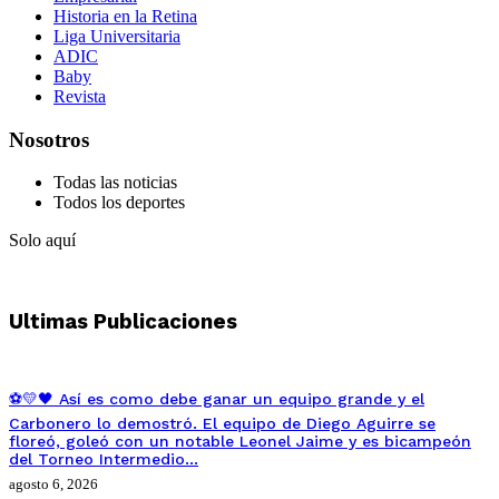
Historia en la Retina
Liga Universitaria
ADIC
Baby
Revista
Nosotros
Todas las noticias
Todos los deportes
Solo aquí
Ultimas Publicaciones
⚽💛🖤 Así es como debe ganar un equipo grande y el
Carbonero lo demostró. El equipo de Diego Aguirre se
floreó, goleó con un notable Leonel Jaime y es bicampeón
del Torneo Intermedio…
agosto 6, 2026