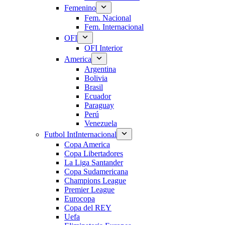
Femenino
Fem. Nacional
Fem. Internacional
OFI
OFI Interior
America
Argentina
Bolivia
Brasil
Ecuador
Paraguay
Perú
Venezuela
Futbol Int
Internacional
Copa America
Copa Libertadores
La Liga Santander
Copa Sudamericana
Champions League
Premier League
Eurocopa
Copa del REY
Uefa