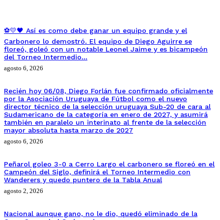
⚽💛🖤 Así es como debe ganar un equipo grande y el
Carbonero lo demostró. El equipo de Diego Aguirre se
floreó, goleó con un notable Leonel Jaime y es bicampeón
del Torneo Intermedio…
agosto 6, 2026
Recién hoy 06/08, Diego Forlán fue confirmado oficialmente
por la Asociación Uruguaya de Fútbol como el nuevo
director técnico de la selección uruguaya Sub-20 de cara al
Sudamericano de la categoría en enero de 2027, y asumirá
también en paralelo un interinato al frente de la selección
mayor absoluta hasta marzo de 2027
agosto 6, 2026
Peñarol goleo 3-0 a Cerro Largo el carbonero se floreó en el
Campeón del Siglo, definirá el Torneo Intermedio con
Wanderers y quedo puntero de la Tabla Anual
agosto 2, 2026
Nacional aunque gano, no le dio, quedó eliminado de la