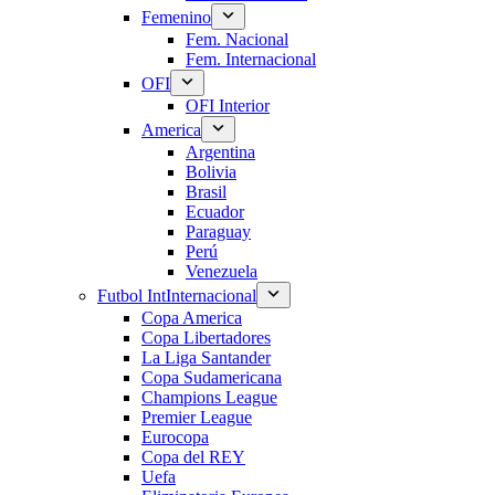
Femenino
Fem. Nacional
Fem. Internacional
OFI
OFI Interior
America
Argentina
Bolivia
Brasil
Ecuador
Paraguay
Perú
Venezuela
Futbol Int
Internacional
Copa America
Copa Libertadores
La Liga Santander
Copa Sudamericana
Champions League
Premier League
Eurocopa
Copa del REY
Uefa