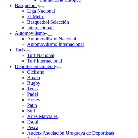
Basquetbol
Liga Nacional
El Metro
Basquetbol Selección
Internacional.
Automovilismo
Automovilismo Nacional
Automovilismo Internacional
Turf
Turf Nacional
Turf Internacional
Deportes en General
Ciclismo
Boxeo
Rugby
Tenis
Padel
Hokey
Patin
Surf
Artes Marciales
Esqui
Pesca
Audetx Asociación Uruguaya de Deportistas