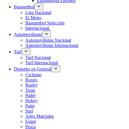
Eliminatoria Europea
Basquetbol
Liga Nacional
El Metro
Basquetbol Selección
Internacional.
Automovilismo
Automovilismo Nacional
Automovilismo Internacional
Turf
Turf Nacional
Turf Internacional
Deportes en General
Ciclismo
Boxeo
Rugby
Tenis
Padel
Hokey
Patin
Surf
Artes Marciales
Esqui
Pesca