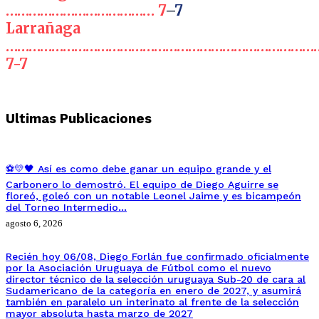
………………………………… 7
–
7
Larrañaga
………………………………………………………………………
7-7
Ultimas Publicaciones
⚽💛🖤 Así es como debe ganar un equipo grande y el
Carbonero lo demostró. El equipo de Diego Aguirre se
floreó, goleó con un notable Leonel Jaime y es bicampeón
del Torneo Intermedio…
agosto 6, 2026
Recién hoy 06/08, Diego Forlán fue confirmado oficialmente
por la Asociación Uruguaya de Fútbol como el nuevo
director técnico de la selección uruguaya Sub-20 de cara al
Sudamericano de la categoría en enero de 2027, y asumirá
también en paralelo un interinato al frente de la selección
mayor absoluta hasta marzo de 2027