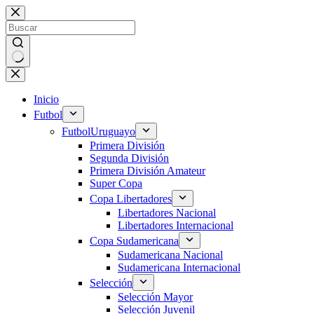
Saltar
al
contenido
Sin
resultados
Inicio
Futbol
Futbol
Uruguayo
Primera División
Segunda División
Primera División Amateur
Super Copa
Copa Libertadores
Libertadores Nacional
Libertadores Internacional
Copa Sudamericana
Sudamericana Nacional
Sudamericana Internacional
Selección
Selección Mayor
Selección Juvenil