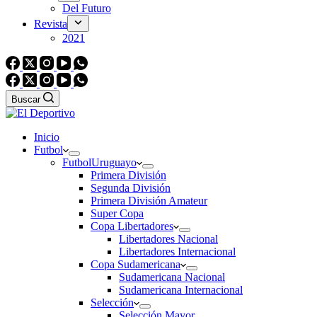
Del Futuro
Revista
2021
Buscar
Inicio
Futbol
Futbol
Uruguayo
Primera División
Segunda División
Primera División Amateur
Super Copa
Copa Libertadores
Libertadores Nacional
Libertadores Internacional
Copa Sudamericana
Sudamericana Nacional
Sudamericana Internacional
Selección
Selección Mayor