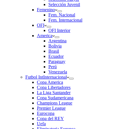
Selección Juvenil
Femenino
Fem. Nacional
Fem. Internacional
OFI
OFI Interior
America
Argentina
Bolivia
Brasil
Ecuador
Paraguay
Perú
Venezuela
Futbol Int
Internacional
Copa America
Copa Libertadores
La Liga Santander
Copa Sudamericana
Champions League
Premier League
Eurocopa
Copa del REY
Uefa
Eliminatoria Europea