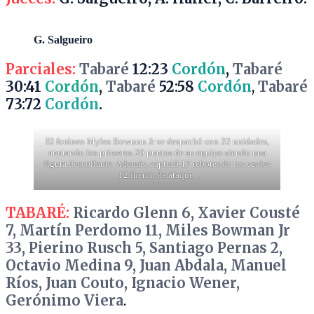
G. Salgueiro
Parciales:
Tabaré
12:23
Cordón
,
Tabaré
30:41
Cordón
,
Tabaré
52:58
Cordón
,
Tabaré
73:72
Cordón
.
El foráneo Myles Bowman Jr se despachó con 33 unidades,
anotando los primeros 20 puntos de su equipo siendo una
figura descollante. Además, capturó 17 rebotes de los cuales
12 fueron de ataque.
TABARÉ:
Ricardo Glenn 6, Xavier Cousté
7, Martín Perdomo 11, Miles Bowman Jr
33, Pierino Rusch 5, Santiago Pernas 2,
Octavio Medina 9, Juan Abdala, Manuel
Ríos, Juan Couto, Ignacio Wener,
Gerónimo Viera
.