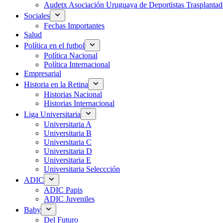
Audetx Asociación Uruguaya de Deportistas Trasplantad
Sociales
Fechas Importantes
Salud
Política en el futbol
Política Nacional
Política Internacional
Empresarial
Historia en la Retina
Historias Nacional
Historias Internacional
Liga Universitaria
Universitaria A
Universitaria B
Universitaria C
Universitaria D
Universitaria E
Universitaria Seleccción
ADIC
ADIC Papis
ADIC Juveniles
Baby
Del Futuro