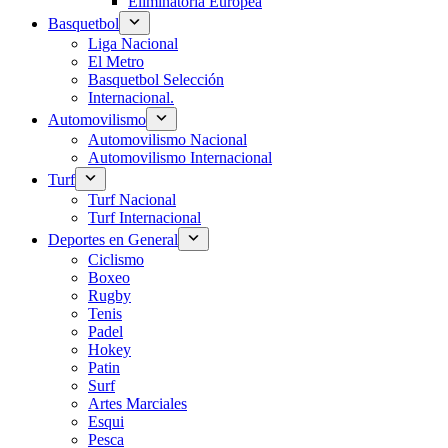
Eliminatoria Europea
Basquetbol
Liga Nacional
El Metro
Basquetbol Selección
Internacional.
Automovilismo
Automovilismo Nacional
Automovilismo Internacional
Turf
Turf Nacional
Turf Internacional
Deportes en General
Ciclismo
Boxeo
Rugby
Tenis
Padel
Hokey
Patin
Surf
Artes Marciales
Esqui
Pesca