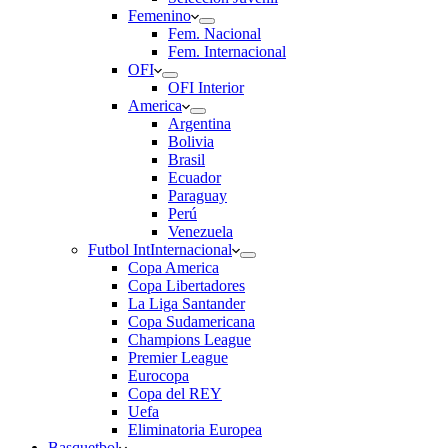
Femenino
Fem. Nacional
Fem. Internacional
OFI
OFI Interior
America
Argentina
Bolivia
Brasil
Ecuador
Paraguay
Perú
Venezuela
Futbol Int
Internacional
Copa America
Copa Libertadores
La Liga Santander
Copa Sudamericana
Champions League
Premier League
Eurocopa
Copa del REY
Uefa
Eliminatoria Europea
Basquetbol