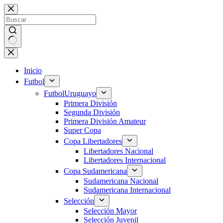
Saltar
al
contenido
Sin
resultados
Inicio
Futbol
Futbol
Uruguayo
Primera División
Segunda División
Primera División Amateur
Super Copa
Copa Libertadores
Libertadores Nacional
Libertadores Internacional
Copa Sudamericana
Sudamericana Nacional
Sudamericana Internacional
Selección
Selección Mayor
Selección Juvenil