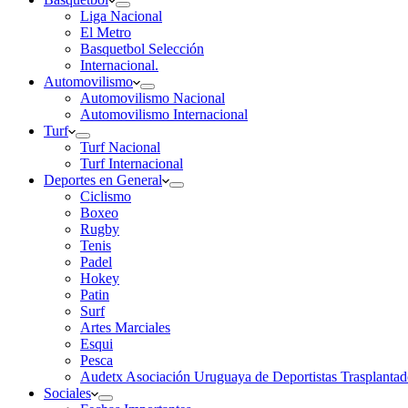
Liga Nacional
El Metro
Basquetbol Selección
Internacional.
Automovilismo
Automovilismo Nacional
Automovilismo Internacional
Turf
Turf Nacional
Turf Internacional
Deportes en General
Ciclismo
Boxeo
Rugby
Tenis
Padel
Hokey
Patin
Surf
Artes Marciales
Esqui
Pesca
Audetx Asociación Uruguaya de Deportistas Trasplantad
Sociales