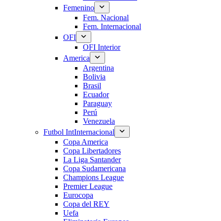
Femenino
Fem. Nacional
Fem. Internacional
OFI
OFI Interior
America
Argentina
Bolivia
Brasil
Ecuador
Paraguay
Perú
Venezuela
Futbol Int
Internacional
Copa America
Copa Libertadores
La Liga Santander
Copa Sudamericana
Champions League
Premier League
Eurocopa
Copa del REY
Uefa