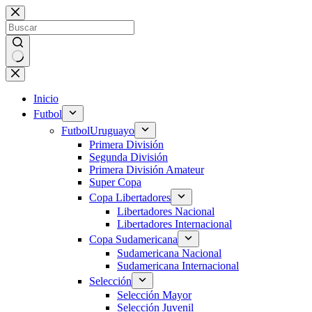
Saltar
al
contenido
Sin
resultados
Inicio
Futbol
Futbol
Uruguayo
Primera División
Segunda División
Primera División Amateur
Super Copa
Copa Libertadores
Libertadores Nacional
Libertadores Internacional
Copa Sudamericana
Sudamericana Nacional
Sudamericana Internacional
Selección
Selección Mayor
Selección Juvenil