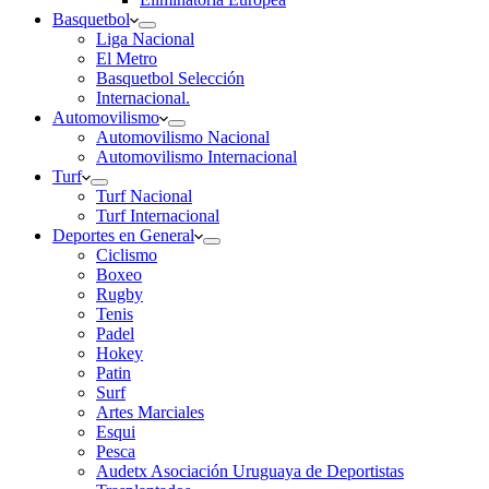
Basquetbol
Liga Nacional
El Metro
Basquetbol Selección
Internacional.
Automovilismo
Automovilismo Nacional
Automovilismo Internacional
Turf
Turf Nacional
Turf Internacional
Deportes en General
Ciclismo
Boxeo
Rugby
Tenis
Padel
Hokey
Patin
Surf
Artes Marciales
Esqui
Pesca
Audetx Asociación Uruguaya de Deportistas