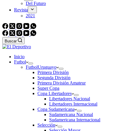
Del Futuro
Revista
2021
Buscar
Inicio
Futbol
Futbol
Uruguayo
Primera División
Segunda División
Primera División Amateur
Super Copa
Copa Libertadores
Libertadores Nacional
Libertadores Internacional
Copa Sudamericana
Sudamericana Nacional
Sudamericana Internacional
Selección
Selección Mayor