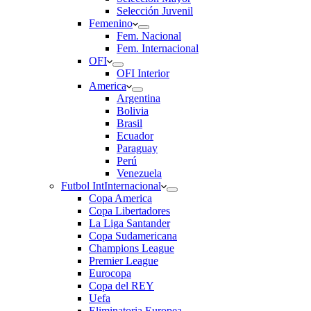
Selección Juvenil
Femenino
Fem. Nacional
Fem. Internacional
OFI
OFI Interior
America
Argentina
Bolivia
Brasil
Ecuador
Paraguay
Perú
Venezuela
Futbol Int
Internacional
Copa America
Copa Libertadores
La Liga Santander
Copa Sudamericana
Champions League
Premier League
Eurocopa
Copa del REY
Uefa
Eliminatoria Europea