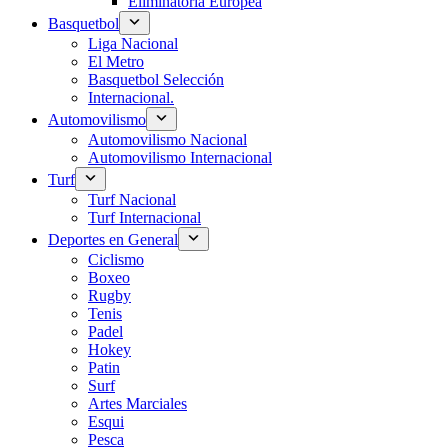
Eliminatoria Europea
Basquetbol
Liga Nacional
El Metro
Basquetbol Selección
Internacional.
Automovilismo
Automovilismo Nacional
Automovilismo Internacional
Turf
Turf Nacional
Turf Internacional
Deportes en General
Ciclismo
Boxeo
Rugby
Tenis
Padel
Hokey
Patin
Surf
Artes Marciales
Esqui
Pesca