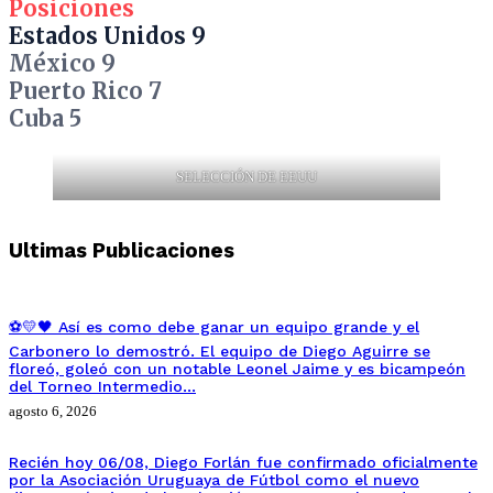
Posiciones
Estados Unidos 9
México 9
Puerto Rico 7
Cuba 5
SELECCIÓN DE EEUU
Ultimas Publicaciones
⚽💛🖤 Así es como debe ganar un equipo grande y el
Carbonero lo demostró. El equipo de Diego Aguirre se
floreó, goleó con un notable Leonel Jaime y es bicampeón
del Torneo Intermedio…
agosto 6, 2026
Recién hoy 06/08, Diego Forlán fue confirmado oficialmente
por la Asociación Uruguaya de Fútbol como el nuevo