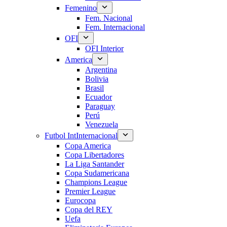
Femenino
Fem. Nacional
Fem. Internacional
OFI
OFI Interior
America
Argentina
Bolivia
Brasil
Ecuador
Paraguay
Perú
Venezuela
Futbol Int
Internacional
Copa America
Copa Libertadores
La Liga Santander
Copa Sudamericana
Champions League
Premier League
Eurocopa
Copa del REY
Uefa