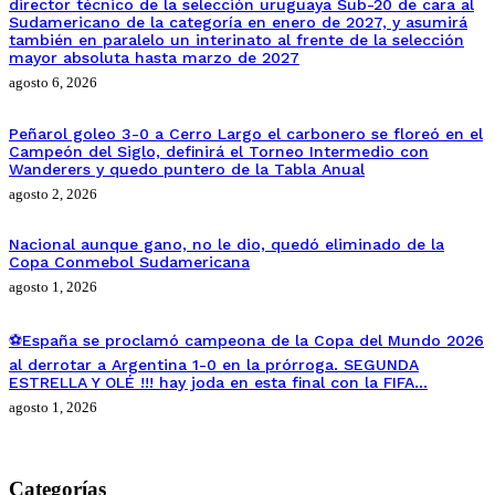
director técnico de la selección uruguaya Sub-20 de cara al
Sudamericano de la categoría en enero de 2027, y asumirá
también en paralelo un interinato al frente de la selección
mayor absoluta hasta marzo de 2027
agosto 6, 2026
Peñarol goleo 3-0 a Cerro Largo el carbonero se floreó en el
Campeón del Siglo, definirá el Torneo Intermedio con
Wanderers y quedo puntero de la Tabla Anual
agosto 2, 2026
Nacional aunque gano, no le dio, quedó eliminado de la
Copa Conmebol Sudamericana
agosto 1, 2026
⚽España se proclamó campeona de la Copa del Mundo 2026
al derrotar a Argentina 1-0 en la prórroga. SEGUNDA
ESTRELLA Y OLÉ !!! hay joda en esta final con la FIFA…
agosto 1, 2026
Categorías