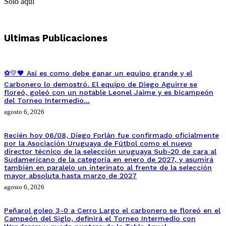
Solo aquí
Ultimas Publicaciones
⚽💛🖤 Así es como debe ganar un equipo grande y el
Carbonero lo demostró. El equipo de Diego Aguirre se
floreó, goleó con un notable Leonel Jaime y es bicampeón
del Torneo Intermedio…
agosto 6, 2026
Recién hoy 06/08, Diego Forlán fue confirmado oficialmente
por la Asociación Uruguaya de Fútbol como el nuevo
director técnico de la selección uruguaya Sub-20 de cara al
Sudamericano de la categoría en enero de 2027, y asumirá
también en paralelo un interinato al frente de la selección
mayor absoluta hasta marzo de 2027
agosto 6, 2026
Peñarol goleo 3-0 a Cerro Largo el carbonero se floreó en el
Campeón del Siglo, definirá el Torneo Intermedio con