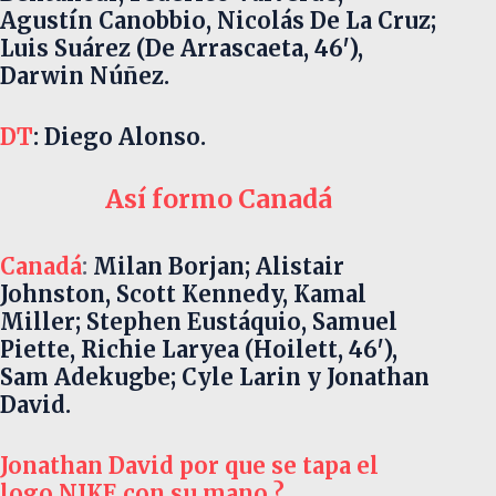
Agustín Canobbio, Nicolás De La Cruz;
Luis Suárez (De Arrascaeta, 46′),
Darwin Núñez.
DT
: Diego Alonso.
Así formo Canadá
Canadá
:
Milan Borjan; Alistair
Johnston, Scott Kennedy, Kamal
Miller; Stephen Eustáquio, Samuel
Piette, Richie Laryea (Hoilett, 46′),
Sam Adekugbe; Cyle Larin y Jonathan
David.
Jonathan David
por que se tapa el
logo NIKE con su mano ?