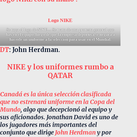
Logo NIKE
Se tapa el logo de NIKE… Se trata de una protesta general que
hay en el equipo, luego de que la empresa deportiva se negara a
hacerle un uniforme a la selección para usar en el Mundial.
DT
: John Herdman.
NIKE y los uniformes rumbo a
QATAR
Canadá es la única selección clasificada
que no estrenará uniforme en la Copa del
Mundo
, algo que decepcionó al equipo y
sus aficionados. Jonathan David es uno de
los jugadores más importantes del
conjunto que dirige
John Herdman
y por