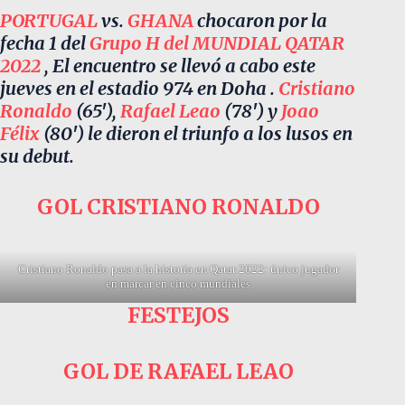
PORTUGAL
vs.
GHANA
chocaron por la
fecha 1 del
Grupo H del MUNDIAL QATAR
2022
, El encuentro se llevó a cabo este
jueves en el estadio 974 en Doha .
Cristiano
Ronaldo
(65′),
Rafael Leao
(78′) y
Joao
Félix
(80′) le dieron el triunfo a los lusos en
su debut.
GOL CRISTIANO RONALDO
Cristiano Ronaldo pasa a la historia en Qatar 2022: único jugador
en marcar en cinco mundiales
FESTEJOS
GOL DE RAFAEL LEAO