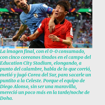
La imagen final, con el 0-0 consumado,
con cinco coreanos tirados en el campo del
Education City Stadium, elongando, a
punto del calambre, habla de lo que corrió,
metió y jugó Corea del Sur, para sacarle un
puntito a la Celeste. Porque el equipo de
Diego Alonso, sin ser una maravilla,
mereció un poco más en la tarde/noche de
Doha.