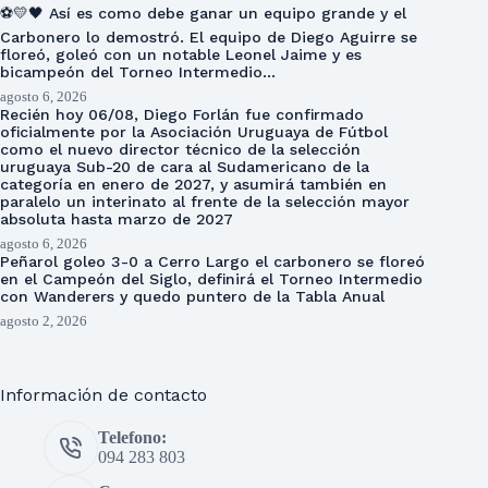
⚽💛🖤 Así es como debe ganar un equipo grande y el
Carbonero lo demostró. El equipo de Diego Aguirre se
floreó, goleó con un notable Leonel Jaime y es
bicampeón del Torneo Intermedio…
agosto 6, 2026
Recién hoy 06/08, Diego Forlán fue confirmado
oficialmente por la Asociación Uruguaya de Fútbol
como el nuevo director técnico de la selección
uruguaya Sub-20 de cara al Sudamericano de la
categoría en enero de 2027, y asumirá también en
paralelo un interinato al frente de la selección mayor
absoluta hasta marzo de 2027
agosto 6, 2026
Peñarol goleo 3-0 a Cerro Largo el carbonero se floreó
en el Campeón del Siglo, definirá el Torneo Intermedio
con Wanderers y quedo puntero de la Tabla Anual
agosto 2, 2026
Información de contacto
Telefono:
094 283 803