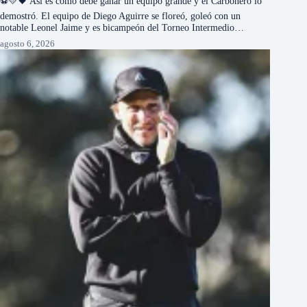
⚽💛🖤 Así es como debe ganar un equipo grande y el Carbonero lo
demostró. El equipo de Diego Aguirre se floreó, goleó con un
notable Leonel Jaime y es bicampeón del Torneo Intermedio…
agosto 6, 2026