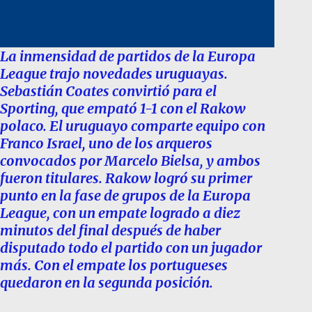
La inmensidad de partidos de la Europa
League trajo novedades uruguayas.
Sebastián Coates convirtió para el
Sporting, que empató 1-1 con el Rakow
polaco. El uruguayo comparte equipo con
Franco Israel, uno de los arqueros
convocados por Marcelo Bielsa, y ambos
fueron titulares. Rakow logró su primer
punto en la fase de grupos de la Europa
League, con un empate logrado a diez
minutos del final después de haber
disputado todo el partido con un jugador
más. Con el empate los portugueses
quedaron en la segunda posición.