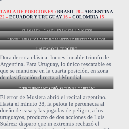
TABLA DE POSICIONES :
BRASIL
28 –
ARGENTINA
22 –
ECUADOR Y URUGUAY
16 –
COLOMBIA
15
EL DUO DE LOS GOLES DE PAUL Y MESSI
LIONEL MESSI Y LAUTARO MARTINEZ FESTEJAN SU GOL
LAUTARO EL TERCERO
Dura derrota clásica. Incuestionable triunfo de
Argentina. Para Uruguay, lo único rescatable es
que se mantiene en la cuarta posición, en zona
de clasificación directa al Mundial.
“VERGUENZA NOS DIÓ, SEGÚN EL CAPITÁN”
El error de Muslera abrió el recital argentino.
Hasta el minuto 38, la pelota le pertenecía al
dueño de casa y las jugadas de peligro, a los
uruguayos, producto de dos acciones de Luis
Suárez: disparo que in extremis rechazó el