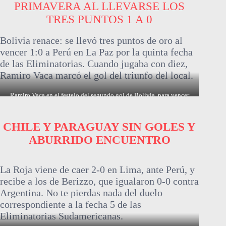
PRIMAVERA AL
LLEVARSE LOS
TRES PUNTOS
1 A 0
Bolivia renace: se llevó tres puntos de oro al
vencer 1:0 a Perú en La Paz por la quinta fecha
de las Eliminatorias. Cuando jugaba con diez,
Ramiro Vaca marcó el gol del triunfo del local.
Ramiro Vaca en el festejo del segundo gol de Bolivia, para vencer
2:1 a Perú en La Plaz.
CHILE Y PARAGUAY SIN GOLES Y
ABURRIDO ENCUENTRO
La Roja viene de caer 2-0 en Lima, ante Perú, y
recibe a los de Berizzo, que igualaron 0-0 contra
Argentina. No te pierdas nada del duelo
correspondiente a la fecha 5 de las
Eliminatorias Sudamericanas.