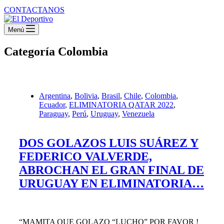
CONTACTANOS
Menú
Categoría
Colombia
Argentina
,
Bolivia
,
Brasil
,
Chile
,
Colombia
,
Ecuador
,
ELIMINATORIA QATAR 2022
,
Paraguay
,
Perú
,
Uruguay
,
Venezuela
DOS GOLAZOS LUIS SUÁREZ Y
FEDERICO VALVERDE,
ABROCHAN EL GRAN FINAL DE
URUGUAY EN ELIMINATORIA…
“MAMITA QUE GOLAZO “LUCHO” POR FAVOR !