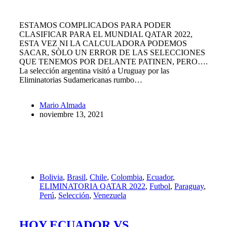
ESTAMOS COMPLICADOS PARA PODER
CLASIFICAR PARA EL MUNDIAL QATAR 2022,
ESTA VEZ NI LA CALCULADORA PODEMOS
SACAR, SÒLO UN ERROR DE LAS SELECCIONES
QUE TENEMOS POR DELANTE PATINEN, PERO….
La selección argentina visitó a Uruguay por las
Eliminatorias Sudamericanas rumbo…
Mario Almada
noviembre 13, 2021
Bolivia
,
Brasil
,
Chile
,
Colombia
,
Ecuador
,
ELIMINATORIA QATAR 2022
,
Futbol
,
Paraguay
,
Perú
,
Selección
,
Venezuela
HOY ECUADOR VS.