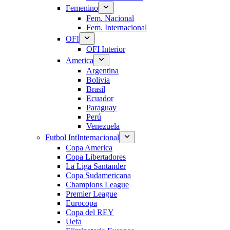
Femenino
Fem. Nacional
Fem. Internacional
OFI
OFI Interior
America
Argentina
Bolivia
Brasil
Ecuador
Paraguay
Perú
Venezuela
Futbol Int
Internacional
Copa America
Copa Libertadores
La Liga Santander
Copa Sudamericana
Champions League
Premier League
Eurocopa
Copa del REY
Uefa