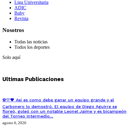
Liga Universitaria
ADIC
Baby
Revista
Nosotros
Todas las noticias
Todos los deportes
Solo aquí
Ultimas Publicaciones
⚽💛🖤 Así es como debe ganar un equipo grande y el
Carbonero lo demostró. El equipo de Diego Aguirre se
floreó, goleó con un notable Leonel Jaime y es bicampeón
del Torneo Intermedio…
agosto 6, 2026