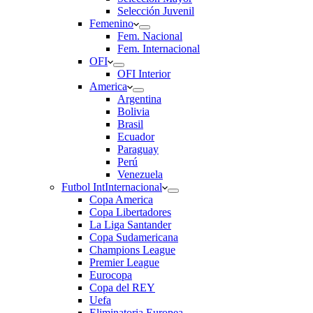
Selección Juvenil
Femenino
Fem. Nacional
Fem. Internacional
OFI
OFI Interior
America
Argentina
Bolivia
Brasil
Ecuador
Paraguay
Perú
Venezuela
Futbol Int
Internacional
Copa America
Copa Libertadores
La Liga Santander
Copa Sudamericana
Champions League
Premier League
Eurocopa
Copa del REY
Uefa
Eliminatoria Europea