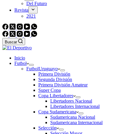
Del Futuro
Revista
2021
Buscar
Inicio
Futbol
Futbol
Uruguayo
Primera División
Segunda División
Primera División Amateur
Super Copa
Copa Libertadores
Libertadores Nacional
Libertadores Internacional
Copa Sudamericana
Sudamericana Nacional
Sudamericana Internacional
Selección
Selección Mayor