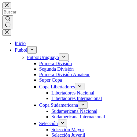
Saltar
al
contenido
Sin
resultados
Inicio
Futbol
Futbol
Uruguayo
Primera División
Segunda División
Primera División Amateur
Super Copa
Copa Libertadores
Libertadores Nacional
Libertadores Internacional
Copa Sudamericana
Sudamericana Nacional
Sudamericana Internacional
Selección
Selección Mayor
Selección Juvenil