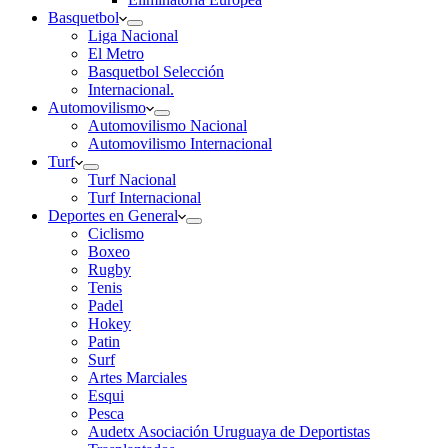
Basquetbol
Liga Nacional
El Metro
Basquetbol Selección
Internacional.
Automovilismo
Automovilismo Nacional
Automovilismo Internacional
Turf
Turf Nacional
Turf Internacional
Deportes en General
Ciclismo
Boxeo
Rugby
Tenis
Padel
Hokey
Patin
Surf
Artes Marciales
Esqui
Pesca
Audetx Asociación Uruguaya de Deportistas