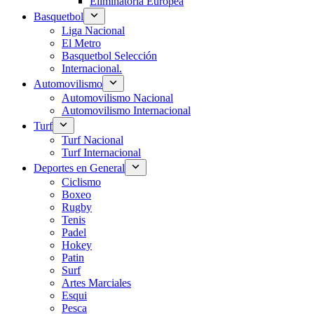
Eliminatoria Europea
Basquetbol
Liga Nacional
El Metro
Basquetbol Selección
Internacional.
Automovilismo
Automovilismo Nacional
Automovilismo Internacional
Turf
Turf Nacional
Turf Internacional
Deportes en General
Ciclismo
Boxeo
Rugby
Tenis
Padel
Hokey
Patin
Surf
Artes Marciales
Esqui
Pesca