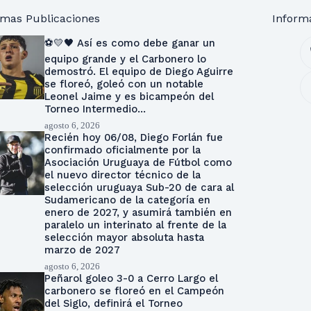
imas Publicaciones
Inform
⚽💛🖤 Así es como debe ganar un
equipo grande y el Carbonero lo
demostró. El equipo de Diego Aguirre
se floreó, goleó con un notable
Leonel Jaime y es bicampeón del
Torneo Intermedio…
agosto 6, 2026
Recién hoy 06/08, Diego Forlán fue
confirmado oficialmente por la
Asociación Uruguaya de Fútbol como
el nuevo director técnico de la
selección uruguaya Sub-20 de cara al
Sudamericano de la categoría en
enero de 2027, y asumirá también en
paralelo un interinato al frente de la
selección mayor absoluta hasta
marzo de 2027
agosto 6, 2026
Peñarol goleo 3-0 a Cerro Largo el
carbonero se floreó en el Campeón
del Siglo, definirá el Torneo