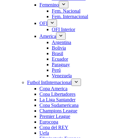
Femenino
Fem. Nacional
Fem. Internacional
OFI
OFI Interior
America
Argentina
Bolivia
Brasil
Ecuador
Paraguay
Perú
Venezuela
Futbol Int
Internacional
Copa America
Copa Libertadores
La Liga Santander
Copa Sudamericana
Champions League
Premier League
Eurocopa
Copa del REY
Uefa