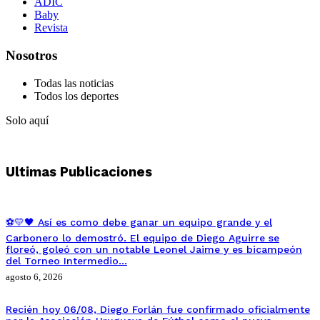
ADIC
Baby
Revista
Nosotros
Todas las noticias
Todos los deportes
Solo aquí
Ultimas Publicaciones
⚽💛🖤 Así es como debe ganar un equipo grande y el
Carbonero lo demostró. El equipo de Diego Aguirre se
floreó, goleó con un notable Leonel Jaime y es bicampeón
del Torneo Intermedio…
agosto 6, 2026
Recién hoy 06/08, Diego Forlán fue confirmado oficialmente