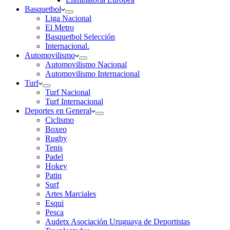
Basquetbol
Liga Nacional
El Metro
Basquetbol Selección
Internacional.
Automovilismo
Automovilismo Nacional
Automovilismo Internacional
Turf
Turf Nacional
Turf Internacional
Deportes en General
Ciclismo
Boxeo
Rugby
Tenis
Padel
Hokey
Patin
Surf
Artes Marciales
Esqui
Pesca
Audetx Asociación Uruguaya de Deportistas