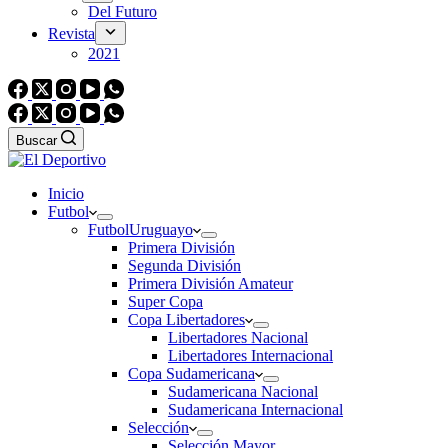
Del Futuro
Revista
2021
Buscar
Inicio
Futbol
Futbol
Uruguayo
Primera División
Segunda División
Primera División Amateur
Super Copa
Copa Libertadores
Libertadores Nacional
Libertadores Internacional
Copa Sudamericana
Sudamericana Nacional
Sudamericana Internacional
Selección
Selección Mayor