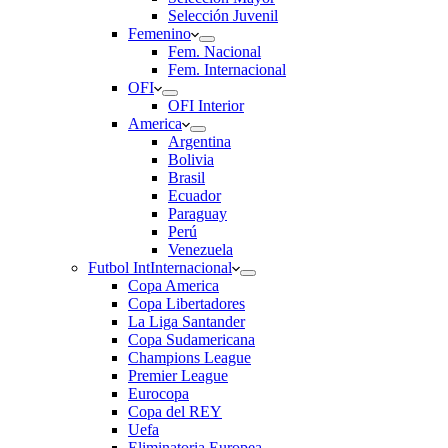
Selección Juvenil
Femenino
Fem. Nacional
Fem. Internacional
OFI
OFI Interior
America
Argentina
Bolivia
Brasil
Ecuador
Paraguay
Perú
Venezuela
Futbol Int
Internacional
Copa America
Copa Libertadores
La Liga Santander
Copa Sudamericana
Champions League
Premier League
Eurocopa
Copa del REY
Uefa
Eliminatoria Europea