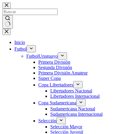
Saltar
al
contenido
Sin
resultados
Inicio
Futbol
Futbol
Uruguayo
Primera División
Segunda División
Primera División Amateur
Super Copa
Copa Libertadores
Libertadores Nacional
Libertadores Internacional
Copa Sudamericana
Sudamericana Nacional
Sudamericana Internacional
Selección
Selección Mayor
Selección Juvenil