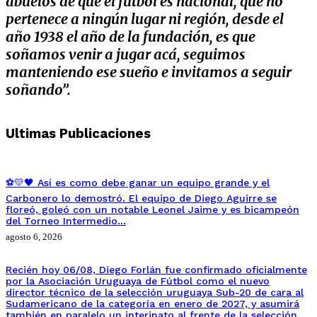
abuelos de que el futbol es nacional, que no
pertenece a ningún lugar ni región, desde el
año 1938 el año de la fundación, es que
soñamos venir a jugar acá, seguimos
manteniendo ese sueño e invitamos a seguir
soñando”.
Ultimas Publicaciones
⚽💛🖤 Así es como debe ganar un equipo grande y el
Carbonero lo demostró. El equipo de Diego Aguirre se
floreó, goleó con un notable Leonel Jaime y es bicampeón
del Torneo Intermedio…
agosto 6, 2026
Recién hoy 06/08, Diego Forlán fue confirmado oficialmente
por la Asociación Uruguaya de Fútbol como el nuevo
director técnico de la selección uruguaya Sub-20 de cara al
Sudamericano de la categoría en enero de 2027, y asumirá
también en paralelo un interinato al frente de la selección