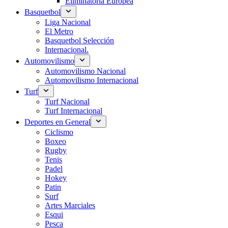
Eliminatoria Europea
Basquetbol
Liga Nacional
El Metro
Basquetbol Selección
Internacional.
Automovilismo
Automovilismo Nacional
Automovilismo Internacional
Turf
Turf Nacional
Turf Internacional
Deportes en General
Ciclismo
Boxeo
Rugby
Tenis
Padel
Hokey
Patin
Surf
Artes Marciales
Esqui
Pesca