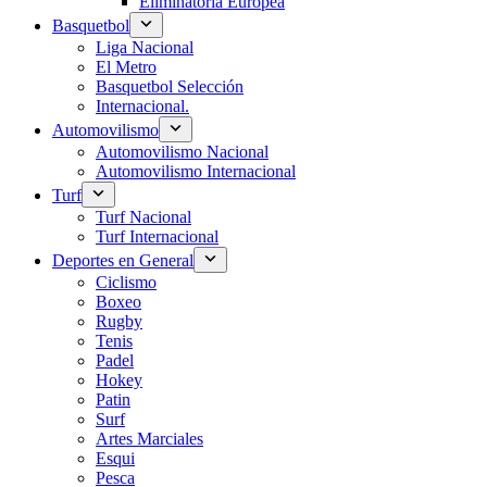
Eliminatoria Europea
Basquetbol
Liga Nacional
El Metro
Basquetbol Selección
Internacional.
Automovilismo
Automovilismo Nacional
Automovilismo Internacional
Turf
Turf Nacional
Turf Internacional
Deportes en General
Ciclismo
Boxeo
Rugby
Tenis
Padel
Hokey
Patin
Surf
Artes Marciales
Esqui
Pesca