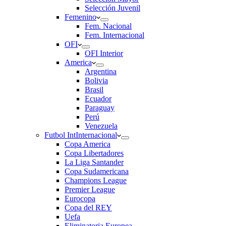
Selección Juvenil
Femenino
Fem. Nacional
Fem. Internacional
OFI
OFI Interior
America
Argentina
Bolivia
Brasil
Ecuador
Paraguay
Perú
Venezuela
Futbol Int
Internacional
Copa America
Copa Libertadores
La Liga Santander
Copa Sudamericana
Champions League
Premier League
Eurocopa
Copa del REY
Uefa
Eliminatoria Europea