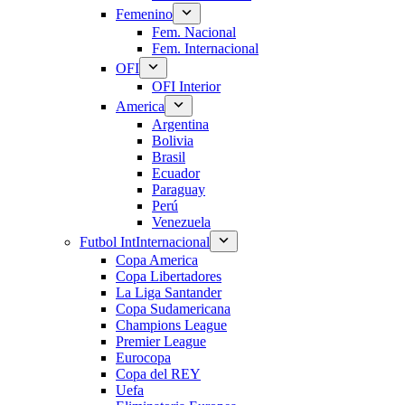
Femenino
Fem. Nacional
Fem. Internacional
OFI
OFI Interior
America
Argentina
Bolivia
Brasil
Ecuador
Paraguay
Perú
Venezuela
Futbol Int
Internacional
Copa America
Copa Libertadores
La Liga Santander
Copa Sudamericana
Champions League
Premier League
Eurocopa
Copa del REY
Uefa