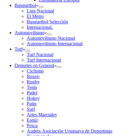
Basquetbol
Liga Nacional
El Metro
Basquetbol Selección
Internacional.
Automovilismo
Automovilismo Nacional
Automovilismo Internacional
Turf
Turf Nacional
Turf Internacional
Deportes en General
Ciclismo
Boxeo
Rugby
Tenis
Padel
Hokey
Patin
Surf
Artes Marciales
Esqui
Pesca
Audetx Asociación Uruguaya de Deportistas