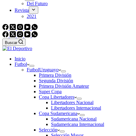
Del Futuro
Revista
2021
Buscar
Inicio
Futbol
Futbol
Uruguayo
Primera División
Segunda División
Primera División Amateur
Super Copa
Copa Libertadores
Libertadores Nacional
Libertadores Internacional
Copa Sudamericana
Sudamericana Nacional
Sudamericana Internacional
Selección
Selección Mayor