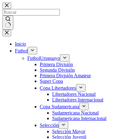
Saltar
al
contenido
Sin
resultados
Inicio
Futbol
Futbol
Uruguayo
Primera División
Segunda División
Primera División Amateur
Super Copa
Copa Libertadores
Libertadores Nacional
Libertadores Internacional
Copa Sudamericana
Sudamericana Nacional
Sudamericana Internacional
Selección
Selección Mayor
Selección Juvenil