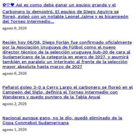
⚽💛🖤 Así es como debe ganar un equipo grande y el
Carbonero lo demostró. El equipo de Diego Aguirre se
floreó, goleó con un notable Leonel Jaime y es bicampeón
del Torneo Intermedio…
agosto 6, 2026
Recién hoy 06/08, Diego Forlán fue confirmado oficialmente
por la Asociación Uruguaya de Fútbol como el nuevo
director técnico de la selección uruguaya Sub-20 de cara al
Sudamericano de la categoría en enero de 2027, y asumirá
también en paralelo un interinato al frente de la selección
mayor absoluta hasta marzo de 2027
agosto 6, 2026
Peñarol goleo 3-0 a Cerro Largo el carbonero se floreó en el
Campeón del Siglo, definirá el Torneo Intermedio con
Wanderers y quedo puntero de la Tabla Anual
agosto 2, 2026
Nacional aunque gano, no le dio, quedó eliminado de la
Copa Conmebol Sudamericana
agosto 1, 2026