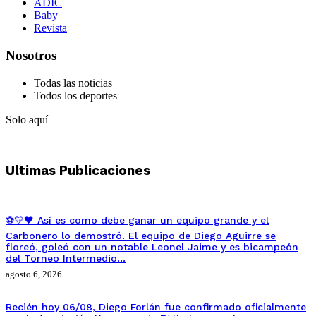
ADIC
Baby
Revista
Nosotros
Todas las noticias
Todos los deportes
Solo aquí
Ultimas Publicaciones
⚽💛🖤 Así es como debe ganar un equipo grande y el
Carbonero lo demostró. El equipo de Diego Aguirre se
floreó, goleó con un notable Leonel Jaime y es bicampeón
del Torneo Intermedio…
agosto 6, 2026
Recién hoy 06/08, Diego Forlán fue confirmado oficialmente